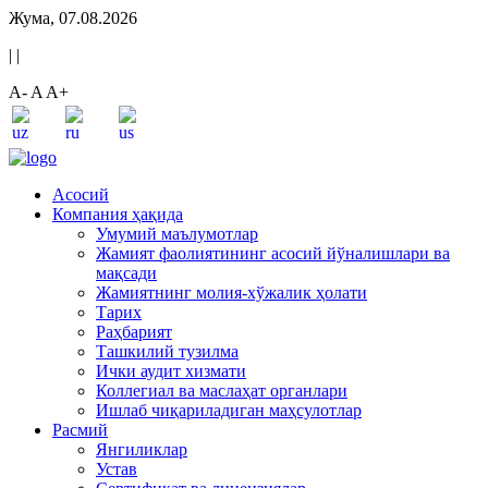
Жума, 07.08.2026
|
|
A-
A
A+
Асосий
Компания ҳақида
Умумий маълумотлар
Жамият фаолиятининг асосий йўналишлари ва
мақсади
Жамиятнинг молия-хўжалик ҳолати
Тарих
Раҳбарият
Ташкилий тузилма
Ички аудит хизмати
Коллегиал ва маслаҳат органлари
Ишлаб чиқариладиган маҳсулотлар
Расмий
Янгиликлар
Устав