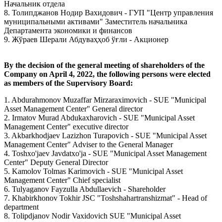
Начальник отдела
8. Толипджанов Нодир Вахидович - ГУП "Центр управления
муниципальными активами" Заместитель начальника
Департамента экономики и финансов
9. Жўраев Шерали Абдуваҳҳоб ўғли - Aкционер
By the decision of the general meeting of shareholders of the
Company on April 4, 2022, the following persons were elected
as members of the Supervisory Board:
1. Abdurahmonov Muzaffar Mirzaraximovich - SUE "Municipal
Asset Management Center" General director
2. Irmatov Murad Abdukaxharovich - SUE "Municipal Asset
Management Center" executive director
3. Akbarkhodjaev Lazizhon Turapovich - SUE "Municipal Asset
Management Center" Adviser to the General Manager
4. Toshxo'jaev Javdatxo'ja - SUE "Municipal Asset Management
Center" Deputy General Director
5. Kamolov Tolmas Karimovich - SUE "Municipal Asset
Management Center" Chief specialist
6. Tulyaganov Fayzulla Abdullaevich - Shareholder
7. Khabirkhonov Tokhir JSC "Toshshahartranshizmat" - Head of
department
8. Tolipdjanov Nodir Vaxidovich SUE "Municipal Asset