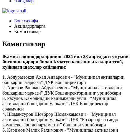
Алоқалар
Бош сахифа
Акциядорларга
Комиссиялар
Комиссиялар
Жамият акциядорларининг 2024 йил 23 апрелдаги умумий
йиғилиш қарори билан Кузатув кенгаши аъзолари этиб,
қуйидаги шахслар сайланган:
1. Абдураззоков Ахад Анварович - "Муниципал активларни
бошқариш маркази" ДУК Бош директори
2. Арифов Равшан Абдуллаевич - "Муниципал активларни
бошқариш маркази" ДУК Бош директорининг уринбосари
3. Расулов Камолиддин Райимберди ўғли - "Муниципал
активларни бошқариш маркази" ДУК Бош директор
ёрдамчиси
4. Шомансуров Шоаброр Шомахкамович - "Муниципал
активларни бошқариш маркази" ДУК “Бозорлар ва савдо
комплекслари департаменти” бошлиги уринбосари
5. Каримов Малик Рахимович - "Муниципал активларни