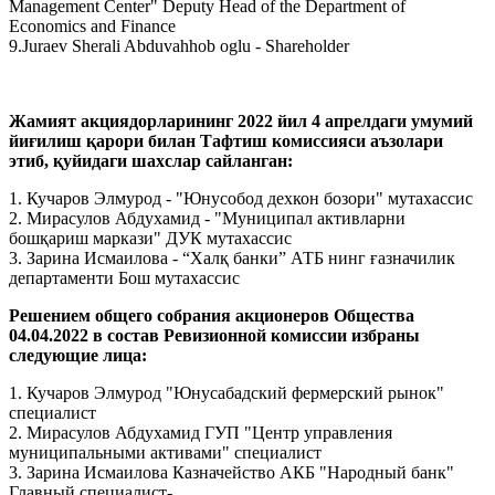
Management Center" Deputy Head of the Department of
Economics and Finance
9.Juraev Sherali Abduvahhob oglu - Shareholder
Жамият акциядорларининг 2022 йил 4 апрелдаги умумий
йиғилиш қарори билан Тафтиш комиссияси аъзолари
этиб, қуйидаги шахслар сайланган:
1. Кучаров Элмурод - "Юнусобод дехкон бозори" мутахассис
2. Мирасулов Абдухамид - "Муниципал активларни
бошқариш маркази" ДУК мутахассис
3. Зарина Исмаилова - “Халқ банки” АТБ нинг ғазначилик
департаменти Бош мутахассис
Решением общего собрания акционеров Общества
04.04.2022 в состав Ревизионной комиссии избраны
следующие лица:
1. Кучаров Элмурод "Юнусабадский фермерский рынок"
специалист
2. Мирасулов Абдухамид ГУП "Центр управления
муниципальными активами" специалист
3. Зарина Исмаилова Казначейство АКБ "Народный банк"
Главный специалист-