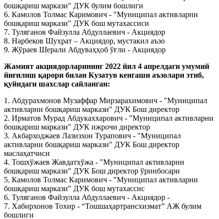
бошқариш маркази" ДУК булим бошлиги
6. Камолов Толмас Каримович - "Муниципал активларни
бошқариш маркази" ДУК бош мутахассиси
7. Туляганов Файзулла Абдуллаевич - Aкциядор
8. Нарбеков Шухрат – Акциядор, мустакил аъзо
9. Жўраев Шерали Абдуваҳҳоб ўғли - Акциядор
Жамият акциядорларининг 2022 йил 4 апрелдаги умумий
йиғилиш қарори билан Кузатув кенгаши аъзолари этиб,
қуйидаги шахслар сайланган:
1. Абдурахмонов Музаффар Мирзарахимович - "Муниципал
активларни бошқариш маркази" ДУК Бош директор
2. Ирматов Мурад Абдукаххарович - "Муниципал активларни
бошқариш маркази" ДУК ижрочи директор
3. Акбарходжаев Лазизхон Турапович - "Муниципал
активларни бошқариш маркази" ДУК Бош директор
маслаҳатчиси
4. Тошхўжаев Жавдатхўжа - "Муниципал активларни
бошқариш маркази" ДУК Бош директор ўринбосари
5. Камолов Толмас Каримович - "Муниципал активларни
бошқариш маркази" ДУК бош мутахассис
6. Туляганов Файзулла Абдуллаевич - Aкциядор -
7. Хабирхонов Тохир - “Тошшаҳартрансхизмат” АЖ булим
бошлиги