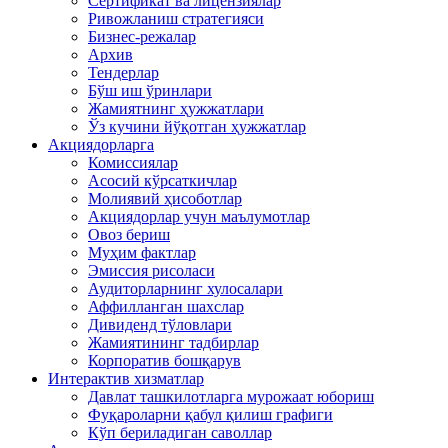
Сертификат ва лицензиялар
Ривожланиш стратегияси
Бизнес-режалар
Архив
Тендерлар
Бўш иш ўринлари
Жамиятнинг ҳужжатлари
Ўз кучини йўқотган ҳужжатлар
Акциядорларга
Комиссиялар
Асосий кўрсаткичлар
Молиявий ҳисоботлар
Акциядорлар учун маълумотлар
Овоз бериш
Муҳим фактлар
Эмиссия рисоласи
Аудиторларнинг хулосалари
Аффилланган шахслар
Дивиденд тўловлари
Жамиятининг тадбирлар
Корпоратив бошқарув
Интерактив хизматлар
Давлат ташкилотларга мурожаат юбориш
Фуқароларни қабул қилиш графиги
Кўп бериладиган саволлар