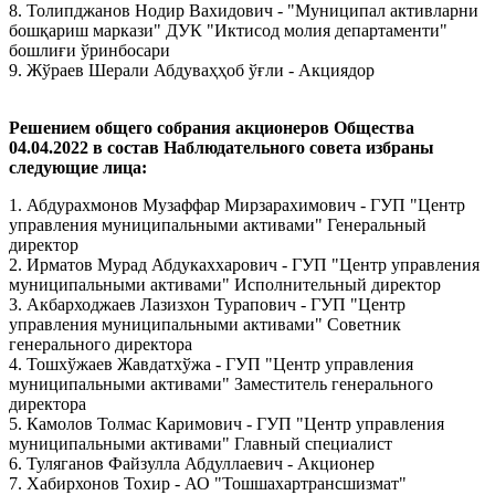
8. Толипджанов Нодир Вахидович - "Муниципал активларни
бошқариш маркази" ДУК "Иктисод молия департаменти"
бошлиғи ўринбосари
9. Жўраев Шерали Абдуваҳҳоб ўғли - Акциядор
Решением общего собрания акционеров Общества
04.04.2022 в состав Наблюдательного совета избраны
следующие лица:
1. Абдурахмонов Музаффар Мирзарахимович - ГУП "Центр
управления муниципальными активами" Генеральный
директор
2. Ирматов Мурад Абдукаххарович - ГУП "Центр управления
муниципальными активами" Исполнительный директор
3. Акбарходжаев Лазизхон Турапович - ГУП "Центр
управления муниципальными активами" Советник
генерального директора
4. Тошхўжаев Жавдатхўжа - ГУП "Центр управления
муниципальными активами" Заместитель генерального
директора
5. Камолов Толмас Каримович - ГУП "Центр управления
муниципальными активами" Главный специалист
6. Туляганов Файзулла Абдуллаевич - Aкционер
7. Хабирхонов Тохир - АО "Тошшахартрансшизмат"