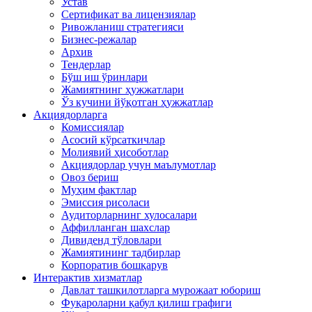
Устав
Сертификат ва лицензиялар
Ривожланиш стратегияси
Бизнес-режалар
Архив
Тендерлар
Бўш иш ўринлари
Жамиятнинг ҳужжатлари
Ўз кучини йўқотган ҳужжатлар
Акциядорларга
Комиссиялар
Асосий кўрсаткичлар
Молиявий ҳисоботлар
Акциядорлар учун маълумотлар
Овоз бериш
Муҳим фактлар
Эмиссия рисоласи
Аудиторларнинг хулосалари
Аффилланган шахслар
Дивиденд тўловлари
Жамиятининг тадбирлар
Корпоратив бошқарув
Интерактив хизматлар
Давлат ташкилотларга мурожаат юбориш
Фуқароларни қабул қилиш графиги