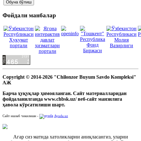
Фойдали манбалар
Copyright © 2014-2026 "Chilonzor Buyum Savdo Kompleksi"
АЖ
Барча ҳуқуқлар ҳимояланган. Сайт материалларидан
фойдаланилганда www.chbsk.uz/ веб-сайт манзилига
ҳавола кўрсатилиши шарт.
Сайт ишлаб чикилиши -
Ayuda.uz
Агар сиз матнда хатоликларни аниқласангиз, уларни