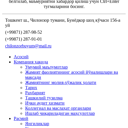
белгилаб, маъмуриятни хабардор қилиш учун Ctrl+Enter
тугмаларини босинг.
Тошкент ш., Чилонзор тумани, Бунёдкор шоҳ кўчаси 156-а
уй
(+99871) 287-98-52
(+99871) 287-91-01
chilonzorbuyum@mail.ru
Асосий
Компания ҳақида
Умумий маълумотлар
Жамият фаолиятининг асосий йўналишлари ва
мақсади
Жамиятнинг молия-хўжалик ҳолати
Тарих
Раҳбарият
Ташкилий тузилма
Ички аудит хизмати
Коллегиал ва маслаҳат органлари
Ишлаб чиқариладиган маҳсулотлар
Расмий
Янгиликлар