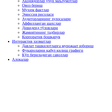
Акциядорлар учун маълумотлар
Овоз бериш
Муҳим фактлар
Эмиссия рисоласи
Аудиторларнинг хулосалари
Аффилланган шахслар
Дивиденд тўловлари
Жамиятининг тадбирлар
Корпоратив бошқарув
Интерактив хизматлар
Давлат ташкилотларга мурожаат юбориш
Фуқароларни қабул қилиш графиги
Кўп бериладиган саволлар
Алоқалар