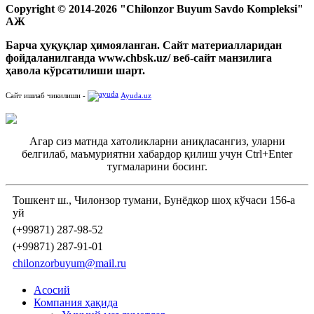
Copyright © 2014-2026 "Chilonzor Buyum Savdo Kompleksi"
АЖ
Барча ҳуқуқлар ҳимояланган. Сайт материалларидан
фойдаланилганда www.chbsk.uz/ веб-сайт манзилига
ҳавола кўрсатилиши шарт.
Сайт ишлаб чикилиши -
Ayuda.uz
Агар сиз матнда хатоликларни аниқласангиз, уларни
белгилаб, маъмуриятни хабардор қилиш учун Ctrl+Enter
тугмаларини босинг.
Тошкент ш., Чилонзор тумани, Бунёдкор шоҳ кўчаси 156-а
уй
(+99871) 287-98-52
(+99871) 287-91-01
chilonzorbuyum@mail.ru
Асосий
Компания ҳақида