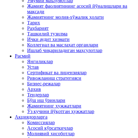
Умумий маълумотлар
Жамият фаолиятининг асосий йўналишлари ва
мақсади
Жамиятнинг молия-хўжалик ҳолати
Тарих
Раҳбарият
Ташкилий тузилма
Ички аудит хизмати
Коллегиал ва маслаҳат органлари
Ишлаб чиқариладиган маҳсулотлар
Расмий
Янгиликлар
Устав
Сертификат ва лицензиялар
Ривожланиш стратегияси
Бизнес-режалар
Архив
Тендерлар
Бўш иш ўринлари
Жамиятнинг ҳужжатлари
Ўз кучини йўқотган ҳужжатлар
Акциядорларга
Комиссиялар
Асосий кўрсаткичлар
Молиявий ҳисоботлар