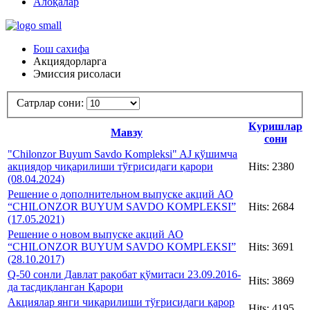
Алоқалар
Бош сахифа
Акциядорларга
Эмиссия рисоласи
Сатрлар сони:
Куришлар
Мавзу
сони
"Chilonzor Buyum Savdo Kompleksi" AJ қўшимча
акциядор чиқарилиши тўғрисидаги қарори
Hits: 2380
(08.04.2024)
Решение о дополнительном выпуске акций АО
“CHILONZOR BUYUM SAVDO KOMPLEKSI”
Hits: 2684
(17.05.2021)
Решение о новом выпуске акций АО
“CHILONZOR BUYUM SAVDO KOMPLEKSI”
Hits: 3691
(28.10.2017)
Q-50 сонли Давлат рақобат қўмитаси 23.09.2016-
Hits: 3869
да тасдиқланган Қарори
Акциялар янги чиқарилиши тўғрисидаги қарор
Hits: 4195