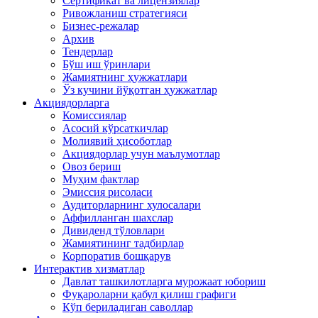
Сертификат ва лицензиялар
Ривожланиш стратегияси
Бизнес-режалар
Архив
Тендерлар
Бўш иш ўринлари
Жамиятнинг ҳужжатлари
Ўз кучини йўқотган ҳужжатлар
Акциядорларга
Комиссиялар
Асосий кўрсаткичлар
Молиявий ҳисоботлар
Акциядорлар учун маълумотлар
Овоз бериш
Муҳим фактлар
Эмиссия рисоласи
Аудиторларнинг хулосалари
Аффилланган шахслар
Дивиденд тўловлари
Жамиятининг тадбирлар
Корпоратив бошқарув
Интерактив хизматлар
Давлат ташкилотларга мурожаат юбориш
Фуқароларни қабул қилиш графиги
Кўп бериладиган саволлар