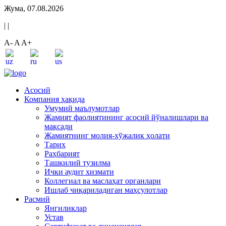
Жума, 07.08.2026
|
|
A-
A
A+
Асосий
Компания ҳақида
Умумий маълумотлар
Жамият фаолиятининг асосий йўналишлари ва
мақсади
Жамиятнинг молия-хўжалик ҳолати
Тарих
Раҳбарият
Ташкилий тузилма
Ички аудит хизмати
Коллегиал ва маслаҳат органлари
Ишлаб чиқариладиган маҳсулотлар
Расмий
Янгиликлар
Устав