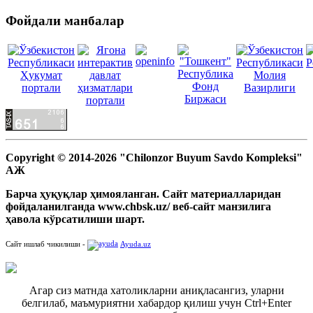
Фойдали манбалар
Copyright © 2014-2026 "Chilonzor Buyum Savdo Kompleksi"
АЖ
Барча ҳуқуқлар ҳимояланган. Сайт материалларидан
фойдаланилганда www.chbsk.uz/ веб-сайт манзилига
ҳавола кўрсатилиши шарт.
Сайт ишлаб чикилиши -
Ayuda.uz
Агар сиз матнда хатоликларни аниқласангиз, уларни
белгилаб, маъмуриятни хабардор қилиш учун Ctrl+Enter