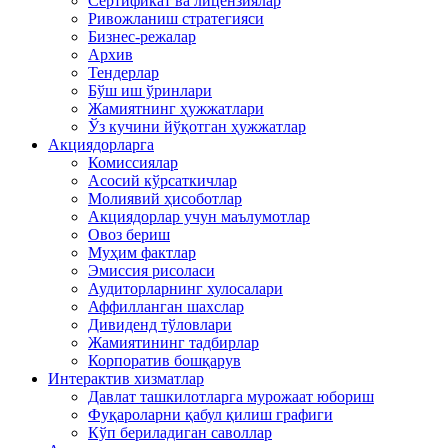
Сертификат ва лицензиялар
Ривожланиш стратегияси
Бизнес-режалар
Архив
Тендерлар
Бўш иш ўринлари
Жамиятнинг ҳужжатлари
Ўз кучини йўқотган ҳужжатлар
Акциядорларга
Комиссиялар
Асосий кўрсаткичлар
Молиявий ҳисоботлар
Акциядорлар учун маълумотлар
Овоз бериш
Муҳим фактлар
Эмиссия рисоласи
Аудиторларнинг хулосалари
Аффилланган шахслар
Дивиденд тўловлари
Жамиятининг тадбирлар
Корпоратив бошқарув
Интерактив хизматлар
Давлат ташкилотларга мурожаат юбориш
Фуқароларни қабул қилиш графиги
Кўп бериладиган саволлар