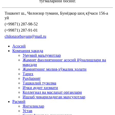
тугмаларини босинг.
Тошкент ш., Чилонзор тумани, Бунёдкор шоҳ кўчаси 156-а
уй
(+99871) 287-98-52
(+99871) 287-91-01
chilonzorbuyum@mail.ru
Асосий
Компания ҳақида
Умумий маълумотлар
Жамият фаолиятининг асосий йўналишлари ва
мақсади
Жамиятнинг молия-хўжалик ҳолати
Тарих
Раҳбарият
Ташкилий тузилма
Ички аудит хизмати
Коллегиал ва маслаҳат органлари
Ишлаб чиқариладиган маҳсулотлар
Расмий
Янгиликлар
Устав