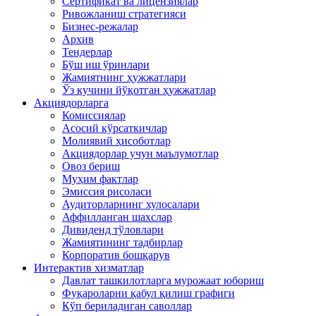
Сертификат ва лицензиялар
Ривожланиш стратегияси
Бизнес-режалар
Архив
Тендерлар
Бўш иш ўринлари
Жамиятнинг ҳужжатлари
Ўз кучини йўқотган ҳужжатлар
Акциядорларга
Комиссиялар
Асосий кўрсаткичлар
Молиявий ҳисоботлар
Акциядорлар учун маълумотлар
Овоз бериш
Муҳим фактлар
Эмиссия рисоласи
Аудиторларнинг хулосалари
Аффилланган шахслар
Дивиденд тўловлари
Жамиятининг тадбирлар
Корпоратив бошқарув
Интерактив хизматлар
Давлат ташкилотларга мурожаат юбориш
Фуқароларни қабул қилиш графиги
Кўп бериладиган саволлар