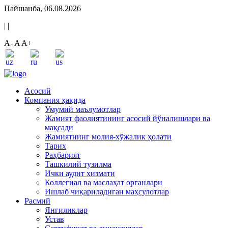
Пайшанба, 06.08.2026
|
|
A-
A
A+
Асосий
Компания ҳақида
Умумий маълумотлар
Жамият фаолиятининг асосий йўналишлари ва
мақсади
Жамиятнинг молия-хўжалик ҳолати
Тарих
Раҳбарият
Ташкилий тузилма
Ички аудит хизмати
Коллегиал ва маслаҳат органлари
Ишлаб чиқариладиган маҳсулотлар
Расмий
Янгиликлар
Устав