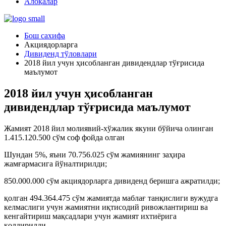
Алоқалар
Бош сахифа
Акциядорларга
Дивиденд тўловлари
2018 йил учун ҳисобланган дивидендлар тўғрисида
маълумот
2018 йил учун ҳисобланган
дивидендлар тўғрисида маълумот
Жамият 2018 йил молиявий-хўжалик якуни бўйича олинган
1.415.120.500 сўм соф фойда олган
Шундан 5%, яъни 70.756.025 сўм жамиянинг заҳира
жамғармасига йўналтирилди;
850.000.000 сўм акциядорларга дивиденд беришга ажратилди;
қолган 494.364.475 сўм жамиятда маблағ танқислиги вужудга
келмаслиги учун жамиятни иқтисодий ривожлантириш ва
кенгайтириш мақсадлари учун жамият ихтиёрига
қолдирилди.