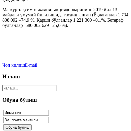
Мазкур тақсимот жамият акциядорларининг 2019 йил 13
майдаги умумий йиғилишида тасдиқланган (Ёқлаганлар 1 734
808 092 –74,9 %, Қарши бўлганлар 1 221 300 –0,1%, Бетараф
бўлганлар -580 062 629 –25,0 %).
Чоп килиш
E-mail
Излаш
Обуна бўлиш