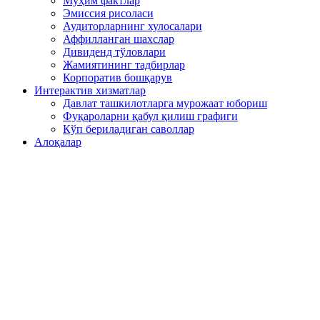
Муҳим фактлар
Эмиссия рисоласи
Аудиторларнинг хулосалари
Аффилланган шахслар
Дивиденд тўловлари
Жамиятининг тадбирлар
Корпоратив бошқарув
Интерактив хизматлар
Давлат ташкилотларга мурожаат юбориш
Фуқароларни қабул қилиш графиги
Кўп бериладиган саволлар
Алоқалар