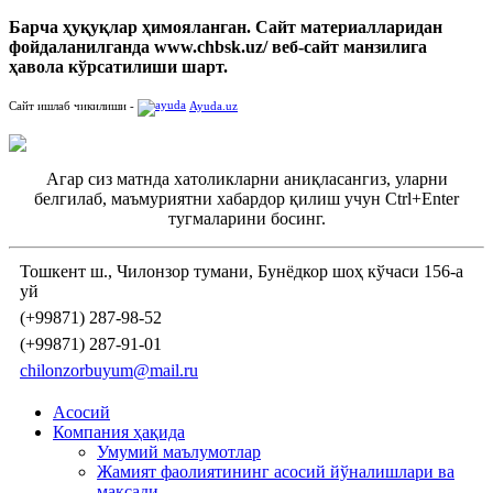
Барча ҳуқуқлар ҳимояланган. Сайт материалларидан
фойдаланилганда www.chbsk.uz/ веб-сайт манзилига
ҳавола кўрсатилиши шарт.
Сайт ишлаб чикилиши -
Ayuda.uz
Агар сиз матнда хатоликларни аниқласангиз, уларни
белгилаб, маъмуриятни хабардор қилиш учун Ctrl+Enter
тугмаларини босинг.
Тошкент ш., Чилонзор тумани, Бунёдкор шоҳ кўчаси 156-а
уй
(+99871) 287-98-52
(+99871) 287-91-01
chilonzorbuyum@mail.ru
Асосий
Компания ҳақида
Умумий маълумотлар
Жамият фаолиятининг асосий йўналишлари ва
мақсади