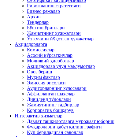
Сертификат ва лицензиялар
Ривожланиш стратегияси
Бизнес-режалар
Архив
Тендерлар
Бўш иш ўринлари
Жамиятнинг ҳужжатлари
Ўз кучини йўқотган ҳужжатлар
Акциядорларга
Комиссиялар
Асосий кўрсаткичлар
Молиявий ҳисоботлар
Акциядорлар учун маълумотлар
Овоз бериш
Муҳим фактлар
Эмиссия рисоласи
Аудиторларнинг хулосалари
Аффилланган шахслар
Дивиденд тўловлари
Жамиятининг тадбирлар
Корпоратив бошқарув
Интерактив хизматлар
Давлат ташкилотларга мурожаат юбориш
Фуқароларни қабул қилиш графиги
Кўп бериладиган саволлар