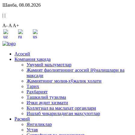
Шанба, 08.08.2026
|
|
A-
A
A+
Асосий
Компания ҳақида
Умумий маълумотлар
Жамият фаолиятининг асосий йўналишлари ва
мақсади
Жамиятнинг молия-хўжалик ҳолати
Тарих
Раҳбарият
Ташкилий тузилма
Ички аудит хизмати
Коллегиал ва маслаҳат органлари
Ишлаб чиқариладиган маҳсулотлар
Расмий
Янгиликлар
Устав