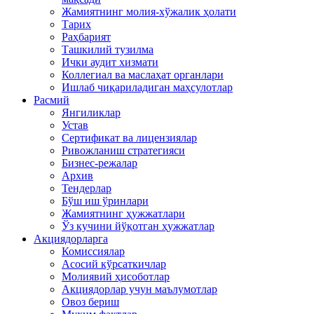
Жамиятнинг молия-хўжалик ҳолати
Тарих
Раҳбарият
Ташкилий тузилма
Ички аудит хизмати
Коллегиал ва маслаҳат органлари
Ишлаб чиқариладиган маҳсулотлар
Расмий
Янгиликлар
Устав
Сертификат ва лицензиялар
Ривожланиш стратегияси
Бизнес-режалар
Архив
Тендерлар
Бўш иш ўринлари
Жамиятнинг ҳужжатлари
Ўз кучини йўқотган ҳужжатлар
Акциядорларга
Комиссиялар
Асосий кўрсаткичлар
Молиявий ҳисоботлар
Акциядорлар учун маълумотлар
Овоз бериш