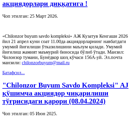
акциядорлари диққатига !
Чоп этилган:
25 Март 2026
.
«Chilonzor buyum savdo komplеksi» АЖ Кузатув Кенгаши 2026
йил 21 апрел куни соат 11.00да акциядорларнинг навбатдаги
умумий йиғилиши ўтказилишини маълум қилади. Умумий
йиғилиш жамият маъмурий биносида бўлиб ўтади. Манзил:
Чилонзор тумани, Бунёдкор шоҳ кўчаси 156А-уй. Эл.почта
манзили:
chilonzorbuyum@mail.ru
Батафсил...
"Chilonzor Buyum Savdo Kompleksi" AJ
қўшимча акциядор чиқарилиши
тўғрисидаги қарори (08.04.2024)
Чоп этилган:
05 Июн 2025
.