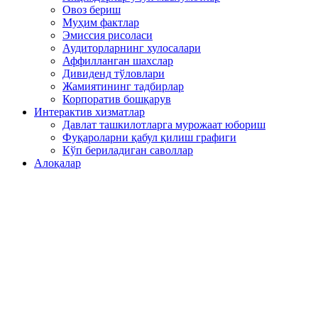
Овоз бериш
Муҳим фактлар
Эмиссия рисоласи
Аудиторларнинг хулосалари
Аффилланган шахслар
Дивиденд тўловлари
Жамиятининг тадбирлар
Корпоратив бошқарув
Интерактив хизматлар
Давлат ташкилотларга мурожаат юбориш
Фуқароларни қабул қилиш графиги
Кўп бериладиган саволлар
Алоқалар