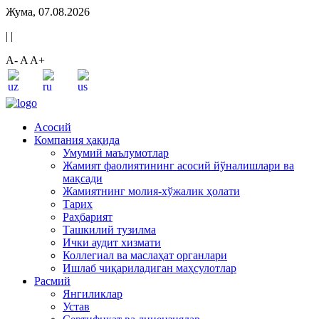
Жума, 07.08.2026
|
|
A-
A
A+
Асосий
Компания ҳақида
Умумий маълумотлар
Жамият фаолиятининг асосий йўналишлари ва
мақсади
Жамиятнинг молия-хўжалик ҳолати
Тарих
Раҳбарият
Ташкилий тузилма
Ички аудит хизмати
Коллегиал ва маслаҳат органлари
Ишлаб чиқариладиган маҳсулотлар
Расмий
Янгиликлар
Устав