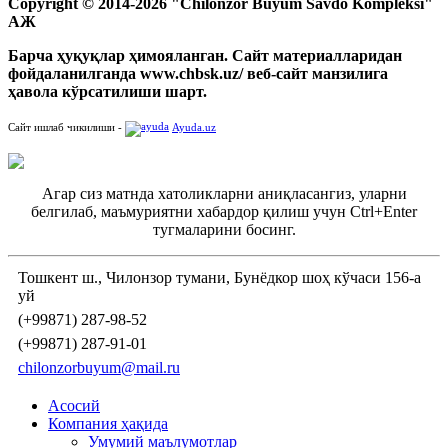
Copyright © 2014-2026 "Chilonzor Buyum Savdo Kompleksi"
АЖ
Барча ҳуқуқлар ҳимояланган. Сайт материалларидан
фойдаланилганда www.chbsk.uz/ веб-сайт манзилига
ҳавола кўрсатилиши шарт.
Сайт ишлаб чикилиши -
Ayuda.uz
Агар сиз матнда хатоликларни аниқласангиз, уларни
белгилаб, маъмуриятни хабардор қилиш учун Ctrl+Enter
тугмаларини босинг.
Тошкент ш., Чилонзор тумани, Бунёдкор шоҳ кўчаси 156-а
уй
(+99871) 287-98-52
(+99871) 287-91-01
chilonzorbuyum@mail.ru
Асосий
Компания ҳақида
Умумий маълумотлар