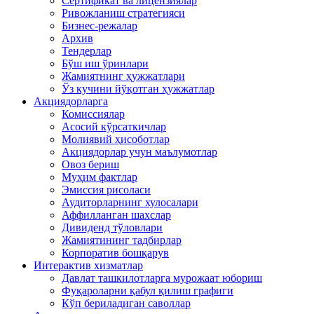
Сертификат ва лицензиялар
Ривожланиш стратегияси
Бизнес-режалар
Архив
Тендерлар
Бўш иш ўринлари
Жамиятнинг ҳужжатлари
Ўз кучини йўқотган ҳужжатлар
Акциядорларга
Комиссиялар
Асосий кўрсаткичлар
Молиявий ҳисоботлар
Акциядорлар учун маълумотлар
Овоз бериш
Муҳим фактлар
Эмиссия рисоласи
Аудиторларнинг хулосалари
Аффилланган шахслар
Дивиденд тўловлари
Жамиятининг тадбирлар
Корпоратив бошқарув
Интерактив хизматлар
Давлат ташкилотларга мурожаат юбориш
Фуқароларни қабул қилиш графиги
Кўп бериладиган саволлар