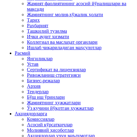
Жамият фаолиятининг асосий йўналишлари ва
мақсади
Жамиятнинг молия-хўжалик ҳолати
Тарих
Раҳбарият
Ташкилий тузилма
Ички аудит хизмати
Коллегиал ва маслаҳат органлари
Ишлаб чиқариладиган маҳсулотлар
Расмий
Янгиликлар
Устав
Сертификат ва лицензиялар
Ривожланиш стратегияси
Бизнес-режалар
Архив
Тендерлар
Бўш иш ўринлари
Жамиятнинг ҳужжатлари
Ўз кучини йўқотган ҳужжатлар
Акциядорларга
Комиссиялар
Асосий кўрсаткичлар
Молиявий ҳисоботлар
Акциядорлар учун маълумотлар