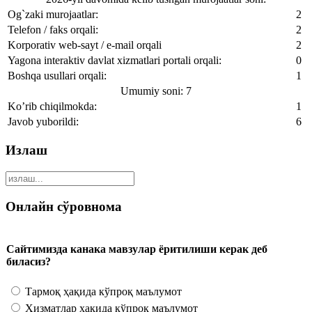
Og`zaki murojaatlar:
2
Telefon / faks orqali:
2
Korporativ web-sayt / e-mail orqali
2
Yagona interaktiv davlat xizmatlari portali orqali:
0
Boshqa usullari orqali:
1
Umumiy soni: 7
Ko’rib chiqilmokda:
1
Javob yuborildi:
6
Излаш
Онлайн сўровнома
Сайтимизда канака мавзулар ёритилиши керак деб
биласиз?
Тармоқ ҳақида кўпроқ маълумот
Ҳизматлар ҳақида кўпроқ маълумот