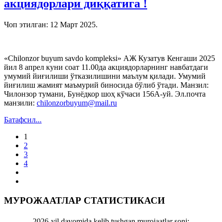
акциядорлари диққатига !
Чоп этилган:
12 Март 2025
.
«Chilonzor buyum savdo komplеksi» АЖ Кузатув Кенгаши 2025
йил 8 апрел куни соат 11.00да акциядорларнинг навбатдаги
умумий йиғилиши ўтказилишини маълум қилади. Умумий
йиғилиш жамият маъмурий биносида бўлиб ўтади. Манзил:
Чилонзор тумани, Бунёдкор шоҳ кўчаси 156А-уй. Эл.почта
манзили:
chilonzorbuyum@mail.ru
Батафсил...
1
2
3
4
МУРОЖААТЛАР СТАТИСТИКАСИ
2026-yil davomida kelib tushgan murojaatlar soni: