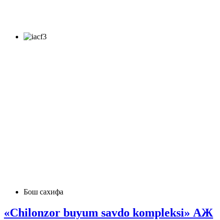
Бош сахифа
«Chilonzor buyum savdo komplеksi» АЖ