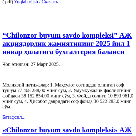
(.pdf)
Yuqlab olish / Скачать
“Chilonzor buyum savdo komplеksi” АЖ
акциядорлик жамиятининг 2025 йил 1
январ ҳолатига бухгалтерия баланси
Чоп этилган:
27 Март 2025
.
Молиявий натижалар: 1. Маҳсулот сотишдан олинган соф
тушум 77 468 288,00 минг сўм, 2. Умумхўжалик фаолиятнинг
фойдаси 38 152 854,00 минг сўм, 3. Фойда солиғи 10 893 961,0
минг сўм, 4. Ҳисобот давридаги соф фойда 30 522 283,0 минг
сўм.
Батафсил...
«Chilonzor buyum savdo komplеksi» АЖ