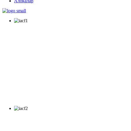
Алоқалар