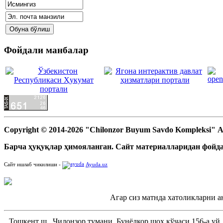
Фойдали манбалар
Copyright © 2014-2026 "Chilonzor Buyum Savdo Kompleksi"
Барча ҳуқуқлар ҳимояланган. Сайт материалларидан фойда
Сайт ишлаб чикилиши -
Ayuda.uz
Агар сиз матнда хатоликларни а
Тошкент ш., Чилонзор тумани, Бунёдкор шоҳ кўчаси 156-а уй