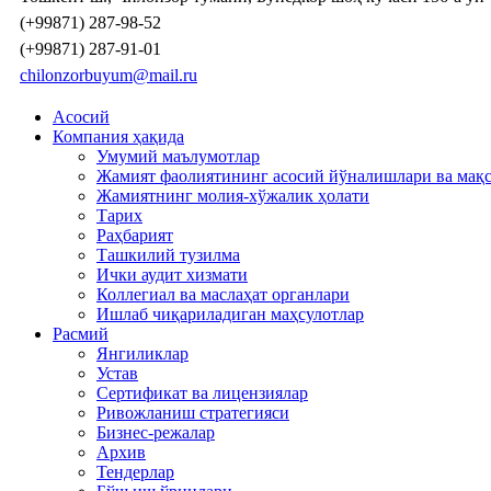
(+99871) 287-98-52
(+99871) 287-91-01
chilonzorbuyum@mail.ru
Асосий
Компания ҳақида
Умумий маълумотлар
Жамият фаолиятининг асосий йўналишлари ва мақ
Жамиятнинг молия-хўжалик ҳолати
Тарих
Раҳбарият
Ташкилий тузилма
Ички аудит хизмати
Коллегиал ва маслаҳат органлари
Ишлаб чиқариладиган маҳсулотлар
Расмий
Янгиликлар
Устав
Сертификат ва лицензиялар
Ривожланиш стратегияси
Бизнес-режалар
Архив
Тендерлар