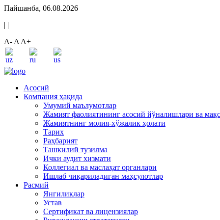
Пайшанба, 06.08.2026
|
|
A-
A
A+
Асосий
Компания ҳақида
Умумий маълумотлар
Жамият фаолиятининг асосий йўналишлари ва мақ
Жамиятнинг молия-хўжалик ҳолати
Тарих
Раҳбарият
Ташкилий тузилма
Ички аудит хизмати
Коллегиал ва маслаҳат органлари
Ишлаб чиқариладиган маҳсулотлар
Расмий
Янгиликлар
Устав
Сертификат ва лицензиялар