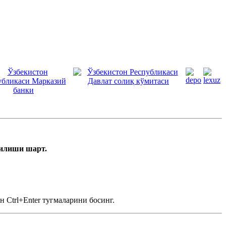
тилиши шарт.
 Ctrl+Enter тугмаларини босинг.