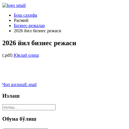
Бош сахифа
Расмий
Бизнес-режалар
2026 йил бизнес режаси
2026 йил бизнес режаси
(.pdf)
Юқлаб олиш
Чоп килиш
E-mail
Излаш
Обуна бўлиш