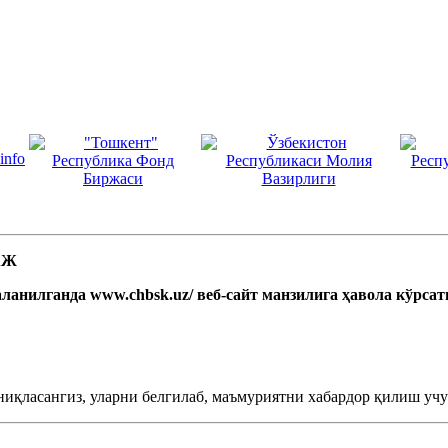
 АЖ
ланилганда www.chbsk.uz/ веб-сайт манзилига ҳавола кўрса
ниқласангиз, уларни белгилаб, маъмуриятни хабардор қилиш учун