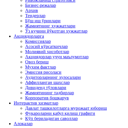
Ривожланиш стратегияси
Бизнес-режалар
Архив
Тендерлар
Бўш иш ўринлари
Жамиятнинг ҳужжатлари
Ўз кучини йўқотган ҳужжатлар
Акциядорларга
Комиссиялар
Асосий кўрсаткичлар
Молиявий ҳисоботлар
Акциядорлар учун маълумотлар
Овоз бериш
Муҳим фактлар
Эмиссия рисоласи
Аудиторларнинг хулосалари
Аффилланган шахслар
Дивиденд тўловлари
Жамиятининг тадбирлар
Корпоратив бошқарув
Интерактив хизматлар
Давлат ташкилотларга мурожаат юбориш
Фуқароларни қабул қилиш графиги
Кўп бериладиган саволлар
Алоқалар