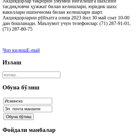
Акциядорлар такрорий умумий йиғилишга шахсини
тасдиқловчи ҳужжат билан келишлари, юридик шахс
вакиллари ишончнома билан келишлари шарт.
Акциядорларни рўйхатга олиш 2023 йил 30 май соат 10-00
дан бошланади. Маълумот учун телефонлар: (71) 287-91-01,
(71) 287-80-75
Чоп килиш
E-mail
Излаш
Обуна бўлиш
Фойдали манбалар