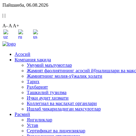
Пайшанба, 06.08.2026
|
|
A-
A
A+
Асосий
Компания ҳақида
Умумий маълумотлар
Жамият фаолиятининг асосий йўналишлари ва мақ
Жамиятнинг молия-хўжалик ҳолати
Тарих
Раҳбарият
Ташкилий тузилма
Ички аудит хизмати
Коллегиал ва маслаҳат органлари
Ишлаб чиқариладиган маҳсулотлар
Расмий
Янгиликлар
Устав
Сертификат ва лицензиялар