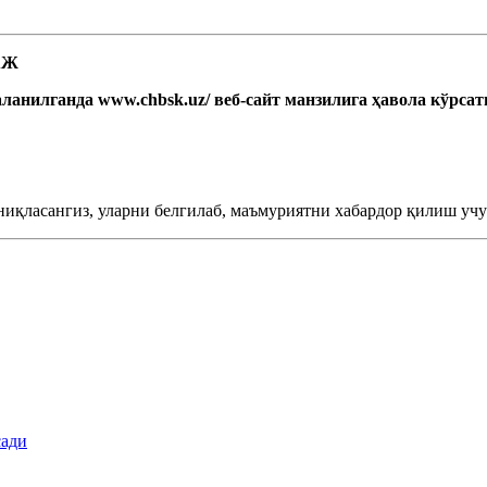
 АЖ
ланилганда www.chbsk.uz/ веб-сайт манзилига ҳавола кўрса
ниқласангиз, уларни белгилаб, маъмуриятни хабардор қилиш учун
сади