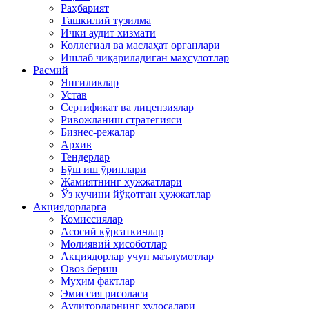
Раҳбарият
Ташкилий тузилма
Ички аудит хизмати
Коллегиал ва маслаҳат органлари
Ишлаб чиқариладиган маҳсулотлар
Расмий
Янгиликлар
Устав
Сертификат ва лицензиялар
Ривожланиш стратегияси
Бизнес-режалар
Архив
Тендерлар
Бўш иш ўринлари
Жамиятнинг ҳужжатлари
Ўз кучини йўқотган ҳужжатлар
Акциядорларга
Комиссиялар
Асосий кўрсаткичлар
Молиявий ҳисоботлар
Акциядорлар учун маълумотлар
Овоз бериш
Муҳим фактлар
Эмиссия рисоласи
Аудиторларнинг хулосалари