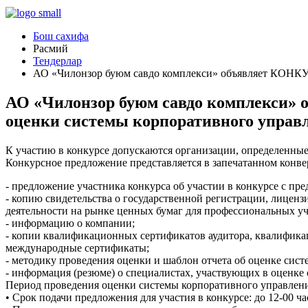
Бош сахифа
Расмий
Тендерлар
АО «Чилонзор буюм савдо комплекси» объявляет КОНКУР
АО «Чилонзор буюм савдо комплекси» 
оценки системы корпоративного управл
К участию в конкурсе допускаются организации, определенны
Конкурсное предложение представляется в запечатанном конв
- предложение участника конкурса об участии в конкурсе с пр
- копию свидетельства о государственной регистрации, лиценз
деятельности на рынке ценных бумаг для профессиональных у
- информацию о компании;
- копии квалификационных сертификатов аудитора, квалификац
международные сертификаты;
- методику проведения оценки и шаблон отчета об оценке сис
- информация (резюме) о специалистах, участвующих в оценке
Период проведения оценки системы корпоративного управления
• Срок подачи предложения для участия в конкурсе: до 12-00 ча