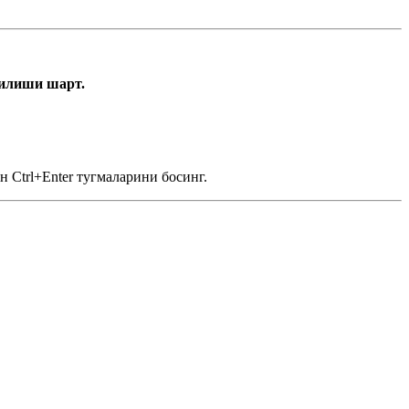
тилиши шарт.
 Ctrl+Enter тугмаларини босинг.