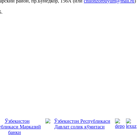
зарский район, пр.Бунёдкор, 156А (или
chilonzorbuyum@mail.ru
)
5.