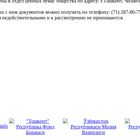
ны в отдел ценных бумаг общества по адресу: г.Ташкент, Чилан
х с ним документов можно получить по телефону: (71) 287-80-7
ся недействительными и к рассмотрению не принимаются.