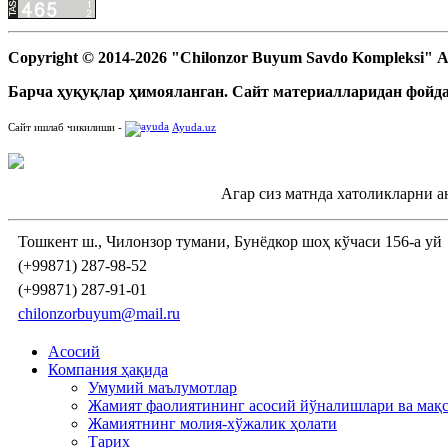
Copyright © 2014-2026 "Chilonzor Buyum Savdo Kompleksi"
Барча ҳуқуқлар ҳимояланган. Сайт материалларидан фойда
Сайт ишлаб чикилиши -
Ayuda.uz
Агар сиз матнда хатоликларни а
Тошкент ш., Чилонзор тумани, Бунёдкор шоҳ кўчаси 156-а уй
(+99871) 287-98-52
(+99871) 287-91-01
chilonzorbuyum@mail.ru
Асосий
Компания ҳақида
Умумий маълумотлар
Жамият фаолиятининг асосий йўналишлари ва мақ
Жамиятнинг молия-хўжалик ҳолати
Тарих