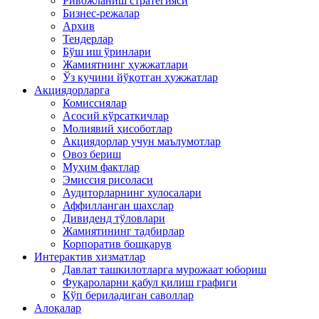
Ривожланиш стратегияси
Бизнес-режалар
Архив
Тендерлар
Бўш иш ўринлари
Жамиятнинг ҳужжатлари
Ўз кучини йўқотган ҳужжатлар
Акциядорларга
Комиссиялар
Асосий кўрсаткичлар
Молиявий ҳисоботлар
Акциядорлар учун маълумотлар
Овоз бериш
Муҳим фактлар
Эмиссия рисоласи
Аудиторларнинг хулосалари
Аффилланган шахслар
Дивиденд тўловлари
Жамиятининг тадбирлар
Корпоратив бошқарув
Интерактив хизматлар
Давлат ташкилотларга мурожаат юбориш
Фуқароларни қабул қилиш графиги
Кўп бериладиган саволлар
Алоқалар