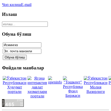
Чоп килиш
E-mail
Излаш
Обуна бўлиш
Фойдали манбалар