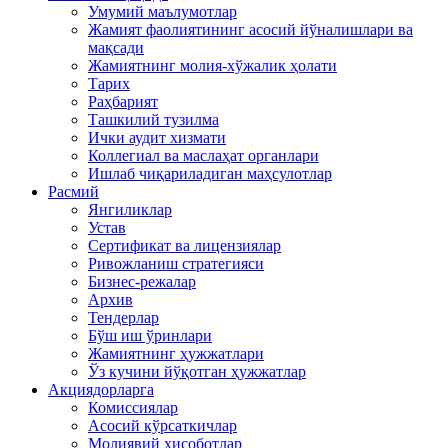
Умумий маълумотлар
Жамият фаолиятининг асосий йўналишлари ва
мақсади
Жамиятнинг молия-хўжалик ҳолати
Тарих
Раҳбарият
Ташкилий тузилма
Ички аудит хизмати
Коллегиал ва маслаҳат органлари
Ишлаб чиқариладиган маҳсулотлар
Расмий
Янгиликлар
Устав
Сертификат ва лицензиялар
Ривожланиш стратегияси
Бизнес-режалар
Архив
Тендерлар
Бўш иш ўринлари
Жамиятнинг ҳужжатлари
Ўз кучини йўқотган ҳужжатлар
Акциядорларга
Комиссиялар
Асосий кўрсаткичлар
Молиявий ҳисоботлар