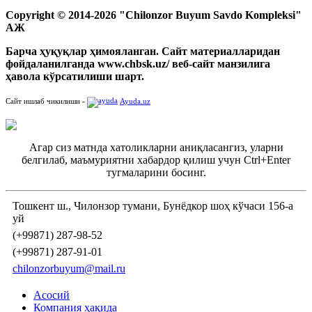
Copyright © 2014-2026 "Chilonzor Buyum Savdo Kompleksi"
АЖ
Барча ҳуқуқлар ҳимояланган. Сайт материалларидан
фойдаланилганда www.chbsk.uz/ веб-сайт манзилига
ҳавола кўрсатилиши шарт.
Сайт ишлаб чикилиши -
Ayuda.uz
Агар сиз матнда хатоликларни аниқласангиз, уларни
белгилаб, маъмуриятни хабардор қилиш учун Ctrl+Enter
тугмаларини босинг.
Тошкент ш., Чилонзор тумани, Бунёдкор шоҳ кўчаси 156-а
уй
(+99871) 287-98-52
(+99871) 287-91-01
chilonzorbuyum@mail.ru
Асосий
Компания ҳақида