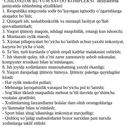
“CHILONZOR BUYUM SAVDO KOMPLEKSI” aksiyadorlik
jamiyatida ishlashning afzalliklari:
1. Respublika miqyosida sodir bo’layotgan iqtisodiy o’zgarishlarga
aloqador bo’lish;
2. Qiziqarli ish, tashabbuskorlik va mustaqil faoliyat qo’llab
quvvatlantiriladi;
3. Yuqori ijtimoiy maqom, ishdagi muqobillik, ertangi kun ishonchi;
4. Muntazam oylik maosh;
5. Xizmat pillapoyalari bo’yicha ko’tarilish uchun yaxshi imkoniyat,
karyera bo’yicha o’sish;
6. Ta’lim, turli kurslarda o’qitish orqali kadrlar malakasini oshirish;
7. Ish sharoiti qulay, ish o’rni zarur zamonaviy asbob uskunalar,
kompyuter texnikasi bilan ta’minlangan;
8. Ish joyida xodimlararo munosabatning yaxshi ekanligi;
9. Yuqori darajadagi ijtimoiy himoya. Ijtimoiy paketga quyidagilar
kiradi:
- Har oylik mukofot pullari;
- Mehnatga layoqatsizlik varaqasi bo’yicha pul to’lanishi;
- Sog’likni tiklash maqsadida mehnat ta’tili davrida qo’shimcha
vositalar ajratilishi;
- Xodimlarning farzandlarini bolalar dam olish oromgohlariga
yo’llanmalar bilan ta’minlash;
- Sport bilan shug’ullanishga imkoniyat mavjudligi;
- Qishloq xo’jaligi mahsulotlarini bozor narxidan past narxda
xodimlarga taklif etilishi