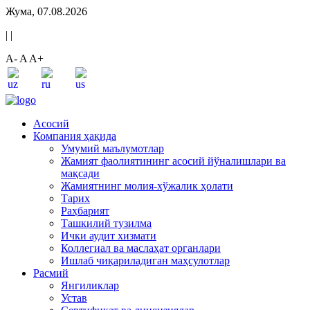
Жума, 07.08.2026
|
|
A-
A
A+
Асосий
Компания ҳақида
Умумий маълумотлар
Жамият фаолиятининг асосий йўналишлари ва
мақсади
Жамиятнинг молия-хўжалик ҳолати
Тарих
Раҳбарият
Ташкилий тузилма
Ички аудит хизмати
Коллегиал ва маслаҳат органлари
Ишлаб чиқариладиган маҳсулотлар
Расмий
Янгиликлар
Устав