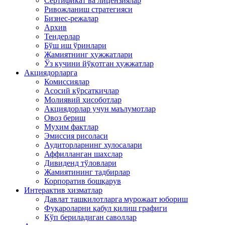
Сертификат ва лицензиялар
Ривожланиш стратегияси
Бизнес-режалар
Архив
Тендерлар
Бўш иш ўринлари
Жамиятнинг ҳужжатлари
Ўз кучини йўқотган ҳужжатлар
Акциядорларга
Комиссиялар
Асосий кўрсаткичлар
Молиявий ҳисоботлар
Акциядорлар учун маълумотлар
Овоз бериш
Муҳим фактлар
Эмиссия рисоласи
Аудиторларнинг хулосалари
Аффилланган шахслар
Дивиденд тўловлари
Жамиятининг тадбирлар
Корпоратив бошқарув
Интерактив хизматлар
Давлат ташкилотларга мурожаат юбориш
Фуқароларни қабул қилиш графиги
Кўп бериладиган саволлар