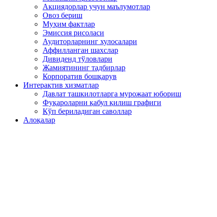
Акциядорлар учун маълумотлар
Овоз бериш
Муҳим фактлар
Эмиссия рисоласи
Аудиторларнинг хулосалари
Аффилланган шахслар
Дивиденд тўловлари
Жамиятининг тадбирлар
Корпоратив бошқарув
Интерактив хизматлар
Давлат ташкилотларга мурожаат юбориш
Фуқароларни қабул қилиш графиги
Кўп бериладиган саволлар
Алоқалар