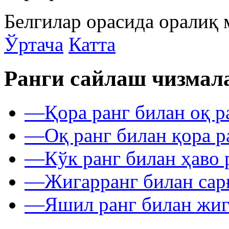
Белгилар орасида оралиқ 
Ўртача
Катта
Ранги сайлаш чизмал
—
Қора ранг билан оқ р
—
Оқ ранг билан қора р
—
Кўк ранг билан ҳаво 
—
Жигарранг билан сар
—
Яшил ранг билан жиг