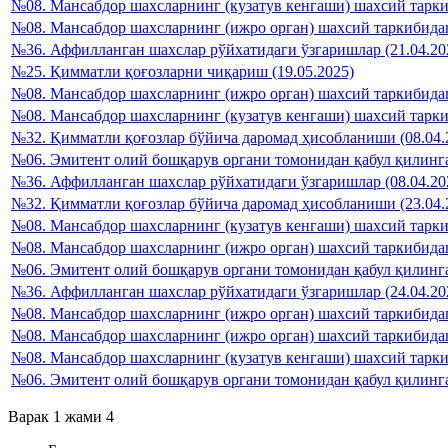
№08. Мансабдор шахсларнинг (кузатув кенгаши) шахсий тарки
№08. Мансабдор шахсларнинг (ижро орган) шахсий таркибидаг
№36. Аффилланган шахслар рўйхатидаги ўзгаришлар (21.04.20
№25. Қимматли қоғозларни чиқариш (19.05.2025)
№08. Мансабдор шахсларнинг (ижро орган) шахсий таркибидаг
№08. Мансабдор шахсларнинг (кузатув кенгаши) шахсий тарки
№32. Қимматли қоғозлар бўйича даромад ҳисобланиши (08.04.
№06. Эмитент олий бошқарув органи томонидан қабул қилинган
№36. Аффилланган шахслар рўйхатидаги ўзгаришлар (08.04.20
№32. Қимматли қоғозлар бўйича даромад ҳисобланиши (23.04.
№08. Мансабдор шахсларнинг (кузатув кенгаши) шахсий тарки
№08. Мансабдор шахсларнинг (ижро орган) шахсий таркибидаг
№06. Эмитент олий бошқарув органи томонидан қабул қилинган
№36. Аффилланган шахслар рўйхатидаги ўзгаришлар (24.04.20
№08. Мансабдор шахсларнинг (ижро орган) шахсий таркибидаг
№08. Мансабдор шахсларнинг (ижро орган) шахсий таркибидаг
№08. Мансабдор шахсларнинг (кузатув кенгаши) шахсий таркиб
№06. Эмитент олий бошқарув органи томонидан қабул қилинган
Варак 1 жами 4