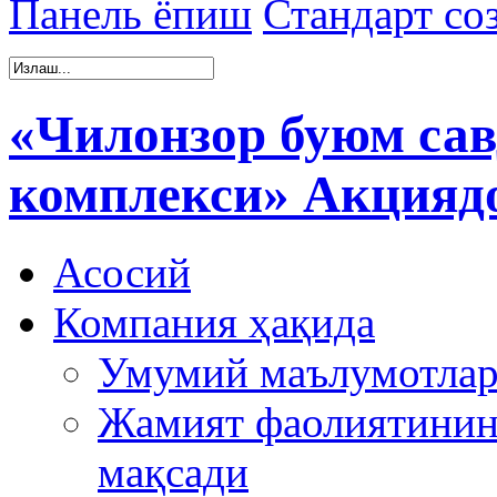
Панель ёпиш
Стандарт со
«Чилонзор буюм сав
комплекси» Акцияд
Асосий
Компания ҳақида
Умумий маълумотла
Жамият фаолиятинин
мақсади