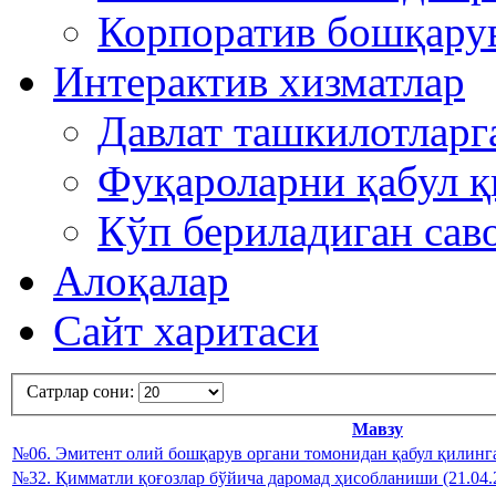
Корпоратив бошқару
Интерактив хизматлар
Давлат ташкилотлар
Фуқароларни қабул 
Кўп бериладиган сав
Алоқалар
Сайт харитаси
Сатрлар сони:
Мавзу
№06. Эмитент олий бошқарув органи томонидан қабул қилинган
№32. Қимматли қоғозлар бўйича даромад ҳисобланиши (21.04.