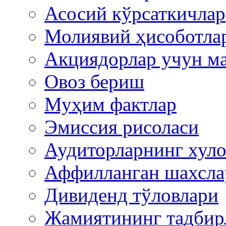
Асосий кўрсаткичлар
Молиявий ҳисоботла
Акциядорлар учун м
Овоз бериш
Муҳим фактлар
Эмиссия рисоласи
Аудиторларнинг хуло
Аффилланган шахсла
Дивиденд тўловлари
Жамиятининг тадбир