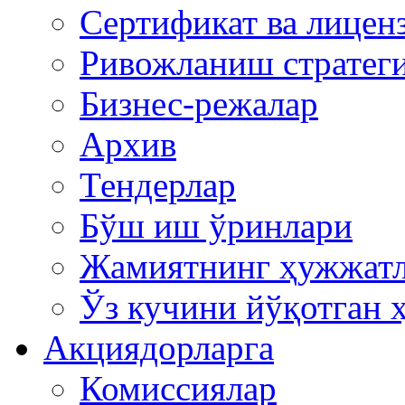
Сертификат ва лицен
Ривожланиш стратег
Бизнес-режалар
Архив
Тендерлар
Бўш иш ўринлари
Жамиятнинг ҳужжат
Ўз кучини йўқотган 
Акциядорларга
Комиссиялар