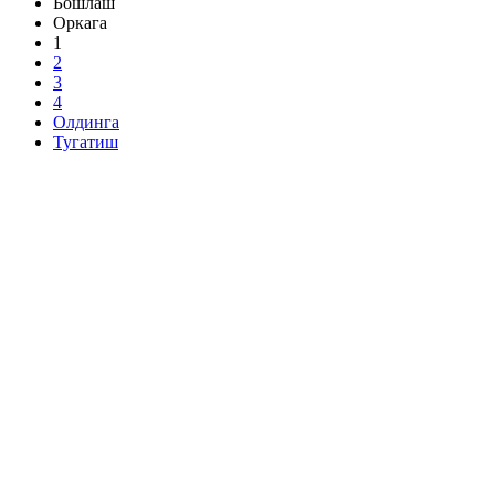
Бошлаш
Оркага
1
2
3
4
Олдинга
Тугатиш