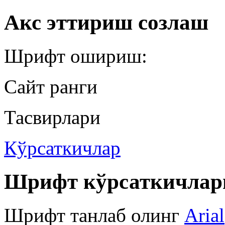
Акс эттириш созлаш
Шрифт ошириш:
Сайт ранги
Тасвирлари
Кўрсаткичлар
Шрифт кўрсаткичлар
Шрифт танлаб олинг
Arial