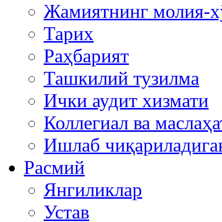
Жамиятнинг молия-х
Тарих
Раҳбарият
Ташкилий тузилма
Ички аудит хизмати
Коллегиал ва маслаҳа
Ишлаб чиқариладига
Расмий
Янгиликлар
Устав