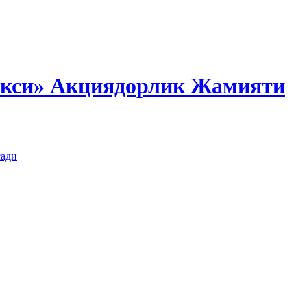
екси» Акциядорлик Жамияти
сади