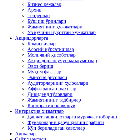
Бизнес-режалар
Архив
Тендерлар
Бўш иш ўринлари
Жамиятнинг ҳужжатлари
Ўз кучини йўқотган ҳужжатлар
Акциядорларга
Комиссиялар
Асосий кўрсаткичлар
Молиявий ҳисоботлар
Акциядорлар учун маълумотлар
Овоз бериш
Муҳим фактлар
Эмиссия рисоласи
Аудиторларнинг хулосалари
Аффилланган шахслар
Дивиденд тўловлари
Жамиятининг тадбирлар
Корпоратив бошқарув
Интерактив хизматлар
Давлат ташкилотларга мурожаат юбориш
Фуқароларни қабул қилиш графиги
Кўп бериладиган саволлар
Алоқалар
Сайт харитаси