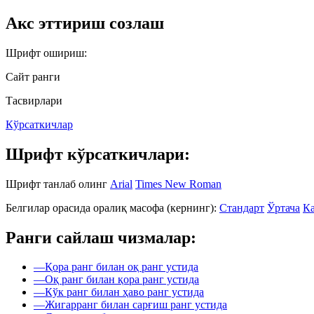
Акс эттириш созлаш
Шрифт ошириш:
Сайт ранги
Тасвирлари
Кўрсаткичлар
Шрифт кўрсаткичлари:
Шрифт танлаб олинг
Arial
Times New Roman
Белгилар орасида оралиқ масофа (кернинг):
Стандарт
Ўртача
Ка
Ранги сайлаш чизмалар:
—
Қора ранг билан оқ ранг устида
—
Оқ ранг билан қора ранг устида
—
Кўк ранг билан ҳаво ранг устида
—
Жигарранг билан сарғиш ранг устида