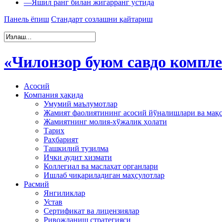
—
Яшил ранг билан жигарранг устида
Панель ёпиш
Стандарт созлашни қайтариш
«Чилонзор буюм савдо компл
Асосий
Компания ҳақида
Умумий маълумотлар
Жамият фаолиятининг асосий йўналишлари ва мақ
Жамиятнинг молия-хўжалик ҳолати
Тарих
Раҳбарият
Ташкилий тузилма
Ички аудит хизмати
Коллегиал ва маслаҳат органлари
Ишлаб чиқариладиган маҳсулотлар
Расмий
Янгиликлар
Устав
Сертификат ва лицензиялар
Ривожланиш стратегияси