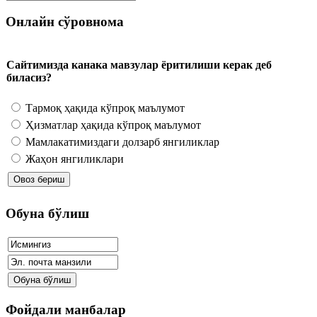
Онлайн сўровнома
Сайтимизда канака мавзулар ёритилиши керак деб
биласиз?
Тармоқ ҳақида кўпроқ маълумот
Ҳизматлар ҳақида кўпроқ маълумот
Мамлакатимиздаги долзарб янгиликлар
Жаҳон янгиликлари
Обуна бўлиш
Фойдали манбалар