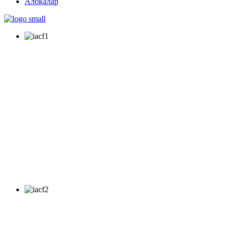
Алоқалар