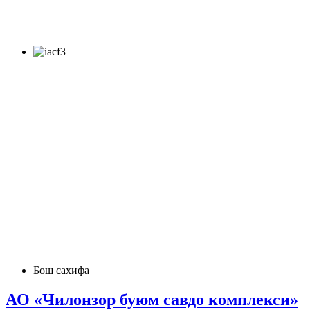
Бош сахифа
АО «Чилонзор буюм савдо комплекси»