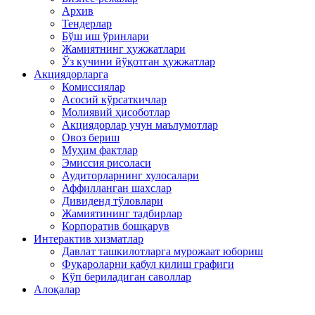
Архив
Тендерлар
Бўш иш ўринлари
Жамиятнинг ҳужжатлари
Ўз кучини йўқотган ҳужжатлар
Акциядорларга
Комиссиялар
Асосий кўрсаткичлар
Молиявий ҳисоботлар
Акциядорлар учун маълумотлар
Овоз бериш
Муҳим фактлар
Эмиссия рисоласи
Аудиторларнинг хулосалари
Аффилланган шахслар
Дивиденд тўловлари
Жамиятининг тадбирлар
Корпоратив бошқарув
Интерактив хизматлар
Давлат ташкилотларга мурожаат юбориш
Фуқароларни қабул қилиш графиги
Кўп бериладиган саволлар
Алоқалар