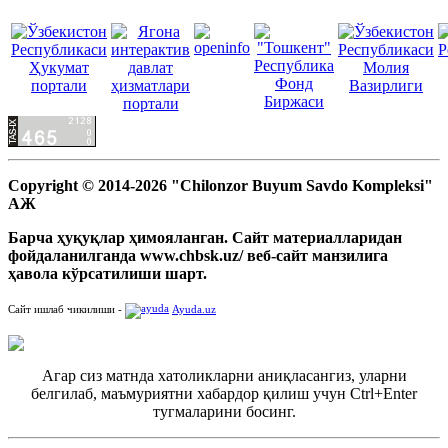
Copyright © 2014-2026 "Chilonzor Buyum Savdo Kompleksi"
АЖ
Барча ҳуқуқлар ҳимояланган. Сайт материалларидан
фойдаланилганда www.chbsk.uz/ веб-сайт манзилига
ҳавола кўрсатилиши шарт.
Сайт ишлаб чикилиши -
Ayuda.uz
Агар сиз матнда хатоликларни аниқласангиз, уларни
белгилаб, маъмуриятни хабардор қилиш учун Ctrl+Enter
тугмаларини босинг.