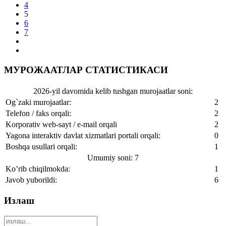
4
5
6
7
МУРОЖААТЛАР СТАТИСТИКАСИ
2026-yil davomida kelib tushgan murojaatlar soni:
Og`zaki murojaatlar:
2
Telefon / faks orqali:
2
Korporativ web-sayt / e-mail orqali
2
Yagona interaktiv davlat xizmatlari portali orqali:
0
Boshqa usullari orqali:
1
Umumiy soni: 7
Ko’rib chiqilmokda:
1
Javob yuborildi:
6
Излаш