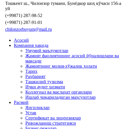
Тошкент ш., Чилонзор тумани, Бунёдкор шоҳ кўчаси 156-а
уй
(+99871) 287-98-52
(+99871) 287-91-01
chilonzorbuyum@mail.ru
Асосий
Компания ҳақида
Умумий маълумотлар
Жамият фаолиятининг асосий йўналишлари ва
мақсади
Жамиятнинг молия-хўжалик ҳолати
Тарих
Раҳбарият
Ташкилий тузилма
Ички аудит хизмати
Коллегиал ва маслаҳат органлари
Ишлаб чиқариладиган маҳсулотлар
Расмий
Янгиликлар
Устав
Сертификат ва лицензиялар
Ривожланиш стратегияси
Бизнес-режалар