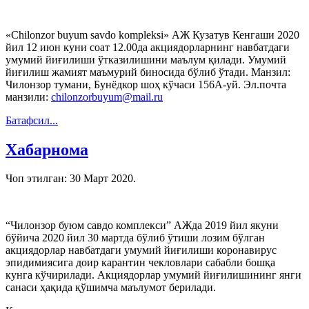
«Chilonzor buyum savdo komplеksi» АЖ Кузатув Кенгаши 2020
йил 12 июн куни соат 12.00да акциядорларнинг навбатдаги
умумий йиғилиши ўтказилишини маълум қилади. Умумий
йиғилиш жамият маъмурий биносида бўлиб ўтади. Манзил:
Чилонзор тумани, Бунёдкор шоҳ кўчаси 156А-уй. Эл.почта
манзили:
chilonzorbuyum@mail.ru
Батафсил...
Хабарнома
Чоп этилган:
30 Март 2020
.
“Чилонзор буюм савдо комплекси” АЖда 2019 йил якуни
бўйича 2020 йил 30 мартда бўлиб ўтиши лозим бўлган
акциядорлар навбатдаги умумий йиғилиши коронавирус
эпидимиясига доир карантин чекловлари сабабли бошқа
кунга кўчирилади. Акциядорлар умумий йиғилишининг янги
санаси ҳақида қўшимча маълумот берилади.