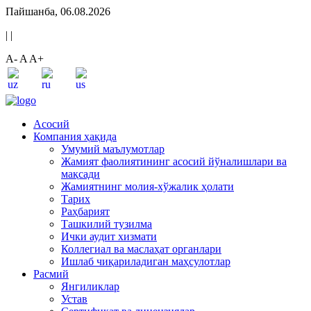
Пайшанба, 06.08.2026
|
|
A-
A
A+
Асосий
Компания ҳақида
Умумий маълумотлар
Жамият фаолиятининг асосий йўналишлари ва
мақсади
Жамиятнинг молия-хўжалик ҳолати
Тарих
Раҳбарият
Ташкилий тузилма
Ички аудит хизмати
Коллегиал ва маслаҳат органлари
Ишлаб чиқариладиган маҳсулотлар
Расмий
Янгиликлар
Устав