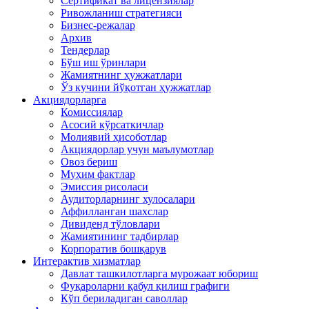
Сертификат ва лицензиялар
Ривожланиш стратегияси
Бизнес-режалар
Архив
Тендерлар
Бўш иш ўринлари
Жамиятнинг ҳужжатлари
Ўз кучини йўқотган ҳужжатлар
Акциядорларга
Комиссиялар
Асосий кўрсаткичлар
Молиявий ҳисоботлар
Акциядорлар учун маълумотлар
Овоз бериш
Муҳим фактлар
Эмиссия рисоласи
Аудиторларнинг хулосалари
Аффилланган шахслар
Дивиденд тўловлари
Жамиятининг тадбирлар
Корпоратив бошқарув
Интерактив хизматлар
Давлат ташкилотларга мурожаат юбориш
Фуқароларни қабул қилиш графиги
Кўп бериладиган саволлар