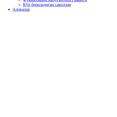
Кўп бериладиган саволлар
Алоқалар