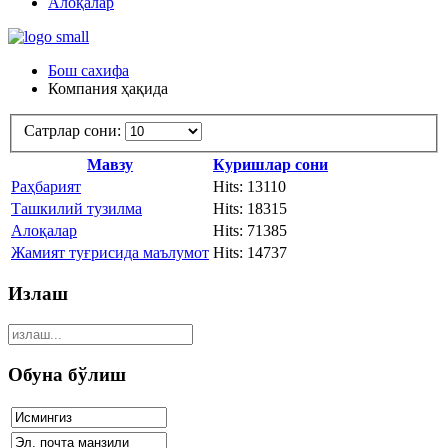
Алоқалар
Бош сахифа
Компания ҳақида
Сатрлар сони:
Мавзу
Куришлар сони
Раҳбарият
Hits: 13110
Ташкилий тузилма
Hits: 18315
Алоқалар
Hits: 71385
Жамият туғрисида маълумот
Hits: 14737
Излаш
Обуна бўлиш