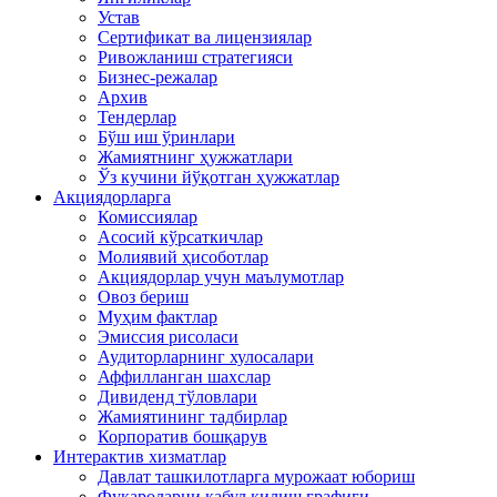
Устав
Сертификат ва лицензиялар
Ривожланиш стратегияси
Бизнес-режалар
Архив
Тендерлар
Бўш иш ўринлари
Жамиятнинг ҳужжатлари
Ўз кучини йўқотган ҳужжатлар
Акциядорларга
Комиссиялар
Асосий кўрсаткичлар
Молиявий ҳисоботлар
Акциядорлар учун маълумотлар
Овоз бериш
Муҳим фактлар
Эмиссия рисоласи
Аудиторларнинг хулосалари
Аффилланган шахслар
Дивиденд тўловлари
Жамиятининг тадбирлар
Корпоратив бошқарув
Интерактив хизматлар
Давлат ташкилотларга мурожаат юбориш
Фуқароларни қабул қилиш графиги