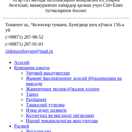
белгилаб, маъмуриятни хабардор қилиш учун Ctrl+Enter
тугмаларини босинг.
Тошкент ш., Чилонзор тумани, Бунёдкор шоҳ кўчаси 156-а
уй
(+99871) 287-98-52
(+99871) 287-91-01
chilonzorbuyum@mail.ru
Асосий
Компания ҳақида
Умумий маълумотлар
Жамият фаолиятининг асосий йўналишлари ва
мақсади
Жамиятнинг молия-хўжалик ҳолати
Тарих
Раҳбарият
Ташкилий тузилма
Ички аудит хизмати
Коллегиал ва маслаҳат органлари
Ишлаб чиқариладиган маҳсулотлар
Расмий
Янгиликлар