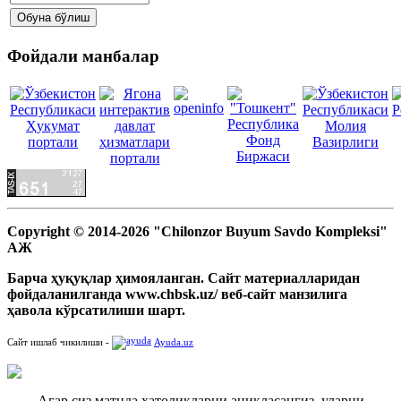
Фойдали манбалар
Copyright © 2014-2026 "Chilonzor Buyum Savdo Kompleksi"
АЖ
Барча ҳуқуқлар ҳимояланган. Сайт материалларидан
фойдаланилганда www.chbsk.uz/ веб-сайт манзилига
ҳавола кўрсатилиши шарт.
Сайт ишлаб чикилиши -
Ayuda.uz
Агар сиз матнда хатоликларни аниқласангиз, уларни