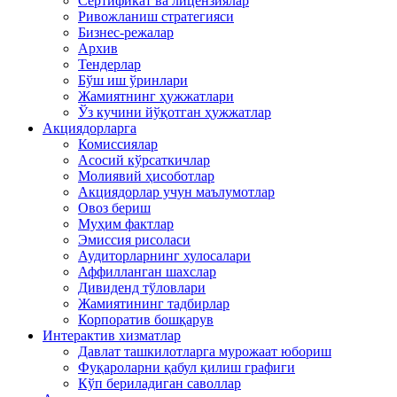
Сертификат ва лицензиялар
Ривожланиш стратегияси
Бизнес-режалар
Архив
Тендерлар
Бўш иш ўринлари
Жамиятнинг ҳужжатлари
Ўз кучини йўқотган ҳужжатлар
Акциядорларга
Комиссиялар
Асосий кўрсаткичлар
Молиявий ҳисоботлар
Акциядорлар учун маълумотлар
Овоз бериш
Муҳим фактлар
Эмиссия рисоласи
Аудиторларнинг хулосалари
Аффилланган шахслар
Дивиденд тўловлари
Жамиятининг тадбирлар
Корпоратив бошқарув
Интерактив хизматлар
Давлат ташкилотларга мурожаат юбориш
Фуқароларни қабул қилиш графиги
Кўп бериладиган саволлар