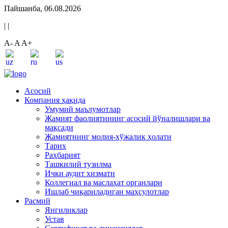
Пайшанба, 06.08.2026
|
|
A-
A
A+
Асосий
Компания ҳақида
Умумий маълумотлар
Жамият фаолиятининг асосий йўналишлари ва
мақсади
Жамиятнинг молия-хўжалик ҳолати
Тарих
Раҳбарият
Ташкилий тузилма
Ички аудит хизмати
Коллегиал ва маслаҳат органлари
Ишлаб чиқариладиган маҳсулотлар
Расмий
Янгиликлар
Устав