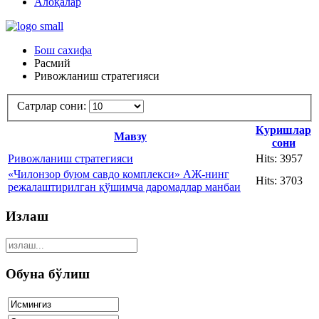
Алоқалар
Бош сахифа
Расмий
Ривожланиш стратегияси
Сатрлар сони:
Куришлар
Мавзу
сони
Ривожланиш стратегияси
Hits: 3957
«Чилонзор буюм савдо комплекси» АЖ-нинг
Hits: 3703
режалаштирилган қўшимча даромадлар манбаи
Излаш
Обуна бўлиш