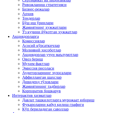
Сертификат ва лицензиялар
Ривожланиш стратегияси
Бизнес-режалар
Архив
Тендерлар
Бўш иш ўринлари
Жамиятнинг ҳужжатлари
Ўз кучини йўқотган ҳужжатлар
Акциядорларга
Комиссиялар
Асосий кўрсаткичлар
Молиявий ҳисоботлар
Акциядорлар учун маълумотлар
Овоз бериш
Муҳим фактлар
Эмиссия рисоласи
Аудиторларнинг хулосалари
Аффилланган шахслар
Дивиденд тўловлари
Жамиятининг тадбирлар
Корпоратив бошқарув
Интерактив хизматлар
Давлат ташкилотларга мурожаат юбориш
Фуқароларни қабул қилиш графиги
Кўп бериладиган саволлар