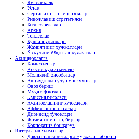
Янгиликлар
Устав
Сертификат ва лицензиялар
Ривожланиш стратегияси
Бизнес-режалар
Архив
Тендерлар
Бўш иш ўринлари
Жамиятнинг ҳужжатлари
Ўз кучини йўқотган ҳужжатлар
Акциядорларга
Комиссиялар
Асосий кўрсаткичлар
Молиявий ҳисоботлар
Акциядорлар учун маълумотлар
Овоз бериш
Муҳим фактлар
Эмиссия рисоласи
Аудиторларнинг хулосалари
Аффилланган шахслар
Дивиденд тўловлари
Жамиятининг тадбирлар
Корпоратив бошқарув
Интерактив хизматлар
Давлат ташкилотларга мурожаат юбориш