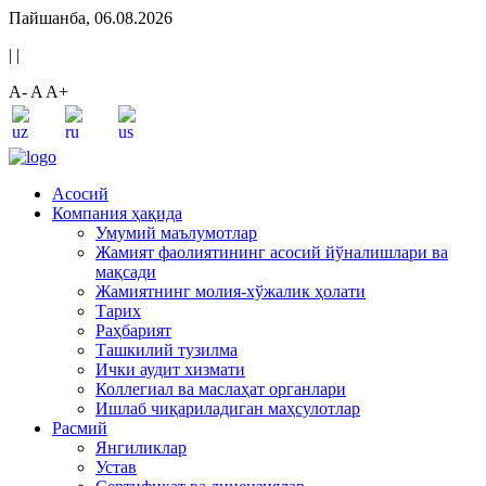
Пайшанба, 06.08.2026
|
|
A-
A
A+
Асосий
Компания ҳақида
Умумий маълумотлар
Жамият фаолиятининг асосий йўналишлари ва
мақсади
Жамиятнинг молия-хўжалик ҳолати
Тарих
Раҳбарият
Ташкилий тузилма
Ички аудит хизмати
Коллегиал ва маслаҳат органлари
Ишлаб чиқариладиган маҳсулотлар
Расмий
Янгиликлар
Устав