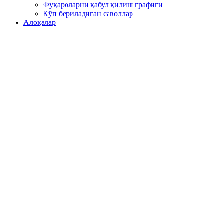
Фуқароларни қабул қилиш графиги
Кўп бериладиган саволлар
Алоқалар