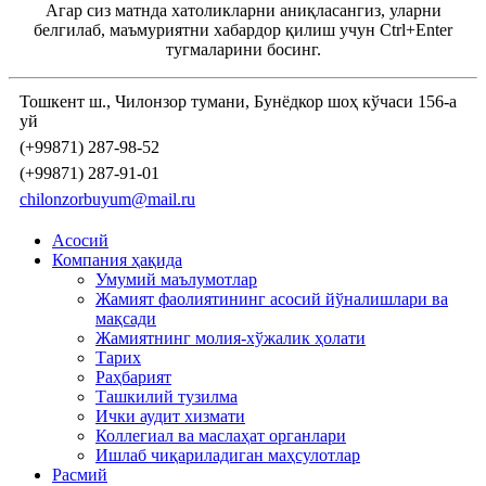
Агар сиз матнда хатоликларни аниқласангиз, уларни
белгилаб, маъмуриятни хабардор қилиш учун Ctrl+Enter
тугмаларини босинг.
Тошкент ш., Чилонзор тумани, Бунёдкор шоҳ кўчаси 156-а
уй
(+99871) 287-98-52
(+99871) 287-91-01
chilonzorbuyum@mail.ru
Асосий
Компания ҳақида
Умумий маълумотлар
Жамият фаолиятининг асосий йўналишлари ва
мақсади
Жамиятнинг молия-хўжалик ҳолати
Тарих
Раҳбарият
Ташкилий тузилма
Ички аудит хизмати
Коллегиал ва маслаҳат органлари
Ишлаб чиқариладиган маҳсулотлар
Расмий