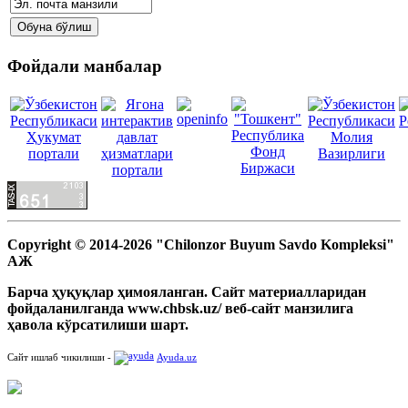
Фойдали манбалар
Copyright © 2014-2026 "Chilonzor Buyum Savdo Kompleksi"
АЖ
Барча ҳуқуқлар ҳимояланган. Сайт материалларидан
фойдаланилганда www.chbsk.uz/ веб-сайт манзилига
ҳавола кўрсатилиши шарт.
Сайт ишлаб чикилиши -
Ayuda.uz