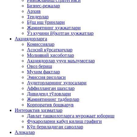
Ривожланиш стратегияси
Бизнес-режалар
Архив
Тендерлар
Бўш иш ўринлари
Жамиятнинг ҳужжатлари
Ўз кучини йўқотган ҳужжатлар
Акциядорларга
Комиссиялар
Асосий кўрсаткичлар
Молиявий ҳисоботлар
Акциядорлар учун маълумотлар
Овоз бериш
Муҳим фактлар
Эмиссия рисоласи
Аудиторларнинг хулосалари
Аффилланган шахслар
Дивиденд тўловлари
Жамиятининг тадбирлар
Корпоратив бошқарув
Интерактив хизматлар
Давлат ташкилотларга мурожаат юбориш
Фуқароларни қабул қилиш графиги
Кўп бериладиган саволлар
Алоқалар