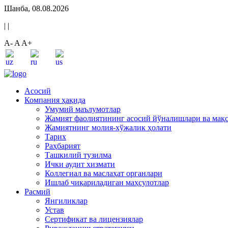
Шанба, 08.08.2026
|
|
A-
A
A+
Асосий
Компания ҳақида
Умумий маълумотлар
Жамият фаолиятининг асосий йўналишлари ва мақ
Жамиятнинг молия-хўжалик ҳолати
Тарих
Раҳбарият
Ташкилий тузилма
Ички аудит хизмати
Коллегиал ва маслаҳат органлари
Ишлаб чиқариладиган маҳсулотлар
Расмий
Янгиликлар
Устав
Сертификат ва лицензиялар