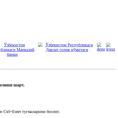
тилиши шарт.
 Ctrl+Enter тугмаларини босинг.