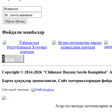
Фойдали манбалар
Copyright © 2014-2026 "Chilonzor Buyum Savdo Kompleksi"
Барча ҳуқуқлар ҳимояланган. Сайт материалларидан фойда
Сайт ишлаб чикилиши -
Ayuda.uz
Агар сиз матнда хатоликларни а