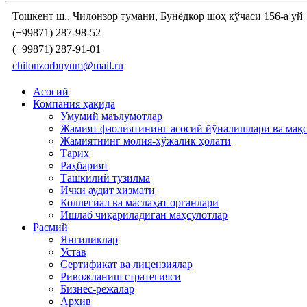
Тошкент ш., Чилонзор тумани, Бунёдкор шоҳ кўчаси 156-а уй
(+99871) 287-98-52
(+99871) 287-91-01
chilonzorbuyum@mail.ru
Асосий
Компания ҳақида
Умумий маълумотлар
Жамият фаолиятининг асосий йўналишлари ва мақ
Жамиятнинг молия-хўжалик ҳолати
Тарих
Раҳбарият
Ташкилий тузилма
Ички аудит хизмати
Коллегиал ва маслаҳат органлари
Ишлаб чиқариладиган маҳсулотлар
Расмий
Янгиликлар
Устав
Сертификат ва лицензиялар
Ривожланиш стратегияси
Бизнес-режалар
Архив