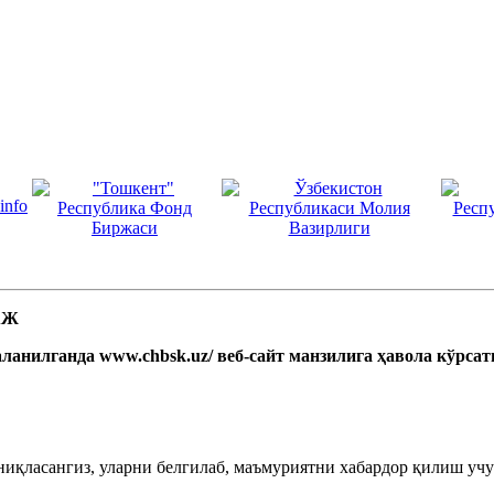
 АЖ
ланилганда www.chbsk.uz/ веб-сайт манзилига ҳавола кўрса
ниқласангиз, уларни белгилаб, маъмуриятни хабардор қилиш учун