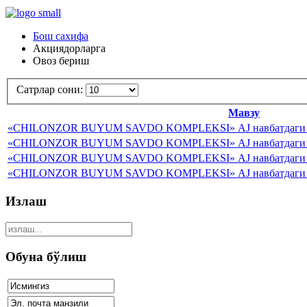
Бош сахифа
Акциядорларга
Овоз бериш
Сатрлар сони:
Мавзу
«CHILONZOR BUYUM SAVDO KOMPLEKSI» АJ навбатдаги уму
«CHILONZOR BUYUM SAVDO KOMPLEKSI» АJ навбатдаги уму
«CHILONZOR BUYUM SAVDO KOMPLEKSI» АJ навбатдаги уму
«CHILONZOR BUYUM SAVDO KOMPLEKSI» АJ навбатдаги уму
Излаш
Обуна бўлиш