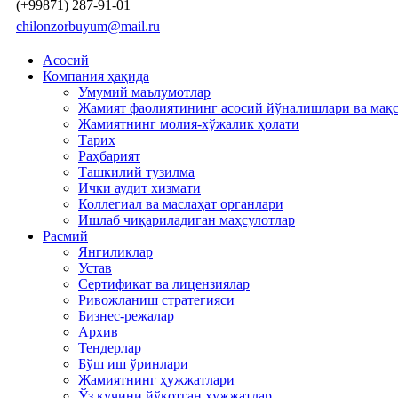
(+99871) 287-91-01
chilonzorbuyum@mail.ru
Асосий
Компания ҳақида
Умумий маълумотлар
Жамият фаолиятининг асосий йўналишлари ва мақ
Жамиятнинг молия-хўжалик ҳолати
Тарих
Раҳбарият
Ташкилий тузилма
Ички аудит хизмати
Коллегиал ва маслаҳат органлари
Ишлаб чиқариладиган маҳсулотлар
Расмий
Янгиликлар
Устав
Сертификат ва лицензиялар
Ривожланиш стратегияси
Бизнес-режалар
Архив
Тендерлар
Бўш иш ўринлари
Жамиятнинг ҳужжатлари
Ўз кучини йўқотган ҳужжатлар