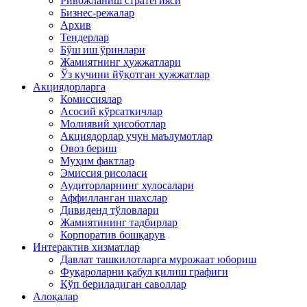
Ривожланиш стратегияси
Бизнес-режалар
Архив
Тендерлар
Бўш иш ўринлари
Жамиятнинг ҳужжатлари
Ўз кучини йўқотган ҳужжатлар
Акциядорларга
Комиссиялар
Асосий кўрсаткичлар
Молиявий ҳисоботлар
Акциядорлар учун маълумотлар
Овоз бериш
Муҳим фактлар
Эмиссия рисоласи
Аудиторларнинг хулосалари
Аффилланган шахслар
Дивиденд тўловлари
Жамиятининг тадбирлар
Корпоратив бошқарув
Интерактив хизматлар
Давлат ташкилотларга мурожаат юбориш
Фуқароларни қабул қилиш графиги
Кўп бериладиган саволлар
Алоқалар