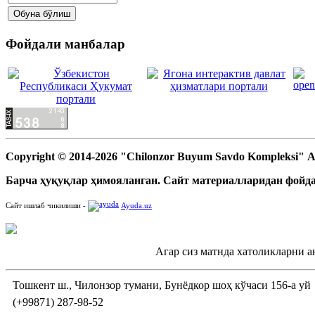
Фойдали манбалар
Copyright © 2014-2026 "Chilonzor Buyum Savdo Kompleksi"
Барча ҳуқуқлар ҳимояланган. Сайт материалларидан фойда
Сайт ишлаб чикилиши -
Ayuda.uz
Агар сиз матнда хатоликларни а
Тошкент ш., Чилонзор тумани, Бунёдкор шоҳ кўчаси 156-а уй
(+99871) 287-98-52