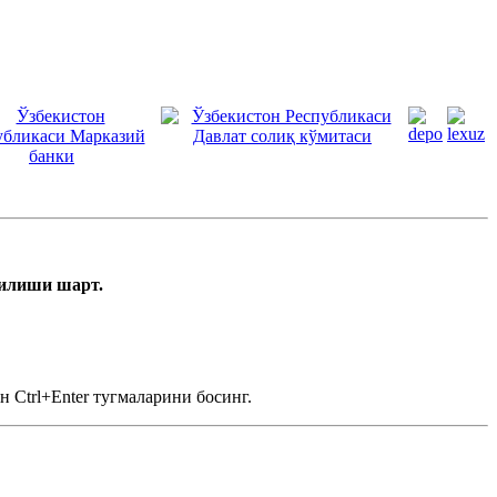
тилиши шарт.
 Ctrl+Enter тугмаларини босинг.