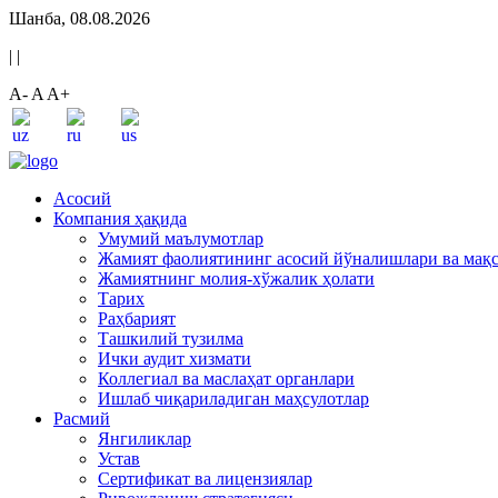
Шанба, 08.08.2026
|
|
A-
A
A+
Асосий
Компания ҳақида
Умумий маълумотлар
Жамият фаолиятининг асосий йўналишлари ва мақ
Жамиятнинг молия-хўжалик ҳолати
Тарих
Раҳбарият
Ташкилий тузилма
Ички аудит хизмати
Коллегиал ва маслаҳат органлари
Ишлаб чиқариладиган маҳсулотлар
Расмий
Янгиликлар
Устав
Сертификат ва лицензиялар