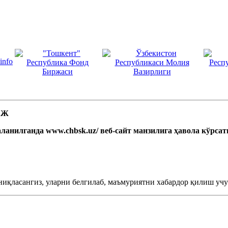
 АЖ
ланилганда www.chbsk.uz/ веб-сайт манзилига ҳавола кўрса
ниқласангиз, уларни белгилаб, маъмуриятни хабардор қилиш учун