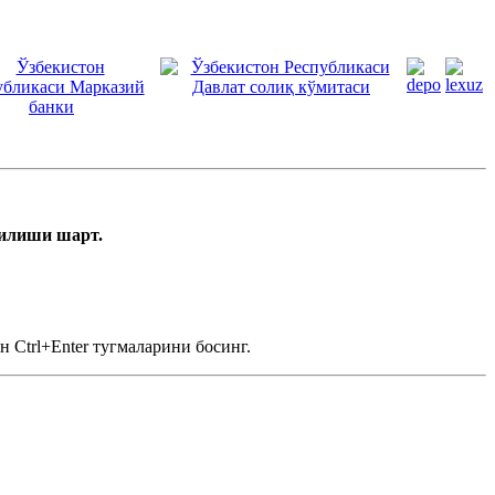
тилиши шарт.
 Ctrl+Enter тугмаларини босинг.