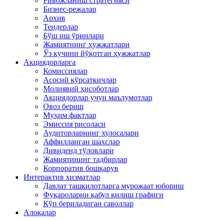
Ривожланиш стратегияси
Бизнес-режалар
Архив
Тендерлар
Бўш иш ўринлари
Жамиятнинг ҳужжатлари
Ўз кучини йўқотган ҳужжатлар
Акциядорларга
Комиссиялар
Асосий кўрсаткичлар
Молиявий ҳисоботлар
Акциядорлар учун маълумотлар
Овоз бериш
Муҳим фактлар
Эмиссия рисоласи
Аудиторларнинг хулосалари
Аффилланган шахслар
Дивиденд тўловлари
Жамиятининг тадбирлар
Корпоратив бошқарув
Интерактив хизматлар
Давлат ташкилотларга мурожаат юбориш
Фуқароларни қабул қилиш графиги
Кўп бериладиган саволлар
Алоқалар