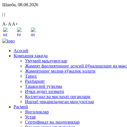
Шанба, 08.08.2026
|
|
A-
A
A+
Асосий
Компания ҳақида
Умумий маълумотлар
Жамият фаолиятининг асосий йўналишлари ва мақ
Жамиятнинг молия-хўжалик ҳолати
Тарих
Раҳбарият
Ташкилий тузилма
Ички аудит хизмати
Коллегиал ва маслаҳат органлари
Ишлаб чиқариладиган маҳсулотлар
Расмий
Янгиликлар
Устав
Сертификат ва лицензиялар