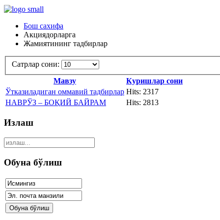
Бош сахифа
Акциядорларга
Жамиятининг тадбирлар
Сатрлар сони:
Мавзу
Куришлар сони
Ўтказиладиган оммавий тадбирлар
Hits: 2317
НАВРЎЗ – БОҚИЙ БАЙРАМ
Hits: 2813
Излаш
Обуна бўлиш