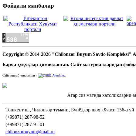
Фойдали манбалар
Copyright © 2014-2026 "Chilonzor Buyum Savdo Kompleksi"
Барча ҳуқуқлар ҳимояланган. Сайт материалларидан фойда
Сайт ишлаб чикилиши -
Ayuda.uz
Агар сиз матнда хатоликларни а
Тошкент ш., Чилонзор тумани, Бунёдкор шоҳ кўчаси 156-а уй
(+99871) 287-98-52
(+99871) 287-91-01
chilonzorbuyum@mail.ru