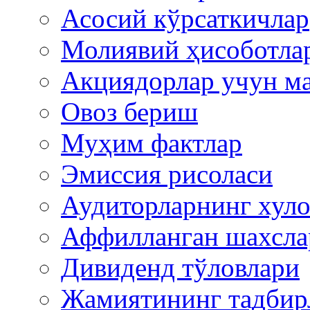
Асосий кўрсаткичлар
Молиявий ҳисоботла
Акциядорлар учун м
Овоз бериш
Муҳим фактлар
Эмиссия рисоласи
Аудиторларнинг хуло
Аффилланган шахсла
Дивиденд тўловлари
Жамиятининг тадбир