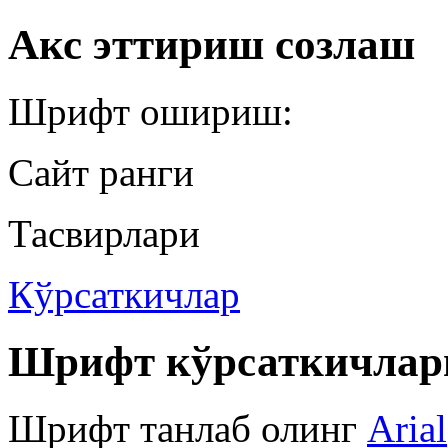
Акс эттириш созлаш
Шрифт ошириш:
Сайт ранги
Тасвирлари
Кўрсаткичлар
Шрифт кўрсаткичлар
Шрифт танлаб олинг
Arial