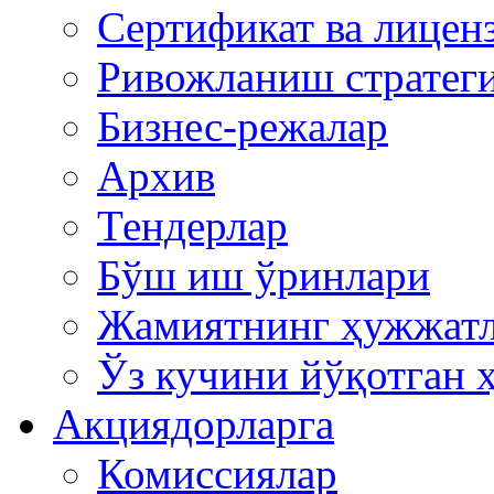
Сертификат ва лицен
Ривожланиш стратег
Бизнес-режалар
Архив
Тендерлар
Бўш иш ўринлари
Жамиятнинг ҳужжат
Ўз кучини йўқотган 
Акциядорларга
Комиссиялар