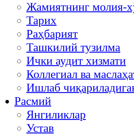
Жамиятнинг молия-х
Тарих
Раҳбарият
Ташкилий тузилма
Ички аудит хизмати
Коллегиал ва маслаҳа
Ишлаб чиқариладига
Расмий
Янгиликлар
Устав