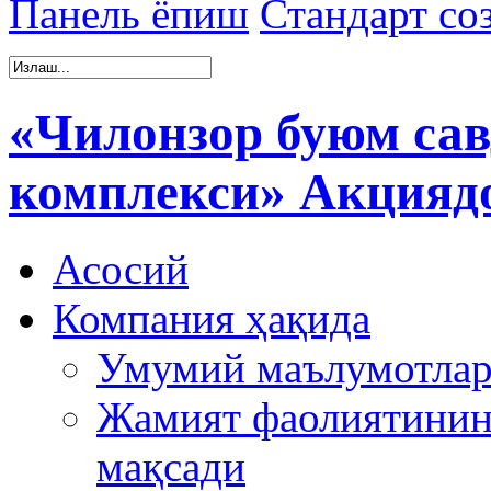
Панель ёпиш
Стандарт со
«Чилонзор буюм сав
комплекси» Акцияд
Асосий
Компания ҳақида
Умумий маълумотла
Жамият фаолиятинин
мақсади