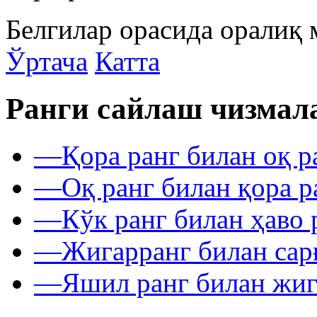
Белгилар орасида оралиқ 
Ўртача
Катта
Ранги сайлаш чизмал
—
Қора ранг билан оқ р
—
Оқ ранг билан қора р
—
Кўк ранг билан ҳаво 
—
Жигарранг билан сар
—
Яшил ранг билан жиг