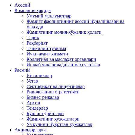
Асосий
Компания ҳақида
Умумий маълумотлар
Жамият фаолиятининг асосий йўналишлари ва
мақсади
Жамиятнинг молия-хўжалик ҳолати
Тарих
Раҳбарият
Ташкилий тузилма
Ички аудит хизмати
Коллегиал ва маслаҳат органлари
Ишлаб чиқариладиган маҳсулотлар
Расмий
Янгиликлар
Устав
Сертификат ва лицензиялар
Ривожланиш стратегияси
Бизнес-режалар
Архив
Тендерлар
Бўш иш ўринлари
Жамиятнинг ҳужжатлари
Ўз кучини йўқотган ҳужжатлар
Акциядорларга