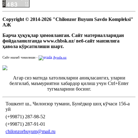
Copyright © 2014-2026 "Chilonzor Buyum Savdo Kompleksi"
АЖ
Барча ҳуқуқлар ҳимояланган. Сайт материалларидан
фойдаланилганда www.chbsk.uz/ веб-сайт манзилига
ҳавола кўрсатилиши шарт.
Сайт ишлаб чикилиши -
Ayuda.uz
Агар сиз матнда хатоликларни аниқласангиз, уларни
белгилаб, маъмуриятни хабардор қилиш учун Ctrl+Enter
тугмаларини босинг.
Тошкент ш., Чилонзор тумани, Бунёдкор шоҳ кўчаси 156-а
уй
(+99871) 287-98-52
(+99871) 287-91-01
chilonzorbuyum@mail.ru