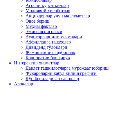
Комиссиялар
Асосий кўрсаткичлар
Молиявий ҳисоботлар
Акциядорлар учун маълумотлар
Овоз бериш
Муҳим фактлар
Эмиссия рисоласи
Аудиторларнинг хулосалари
Аффилланган шахслар
Дивиденд тўловлари
Жамиятининг тадбирлар
Корпоратив бошқарув
Интерактив хизматлар
Давлат ташкилотларга мурожаат юбориш
Фуқароларни қабул қилиш графиги
Кўп бериладиган саволлар
Алоқалар