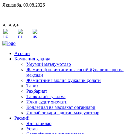
Якшанба, 09.08.2026
|
|
A-
A
A+
Асосий
Компания ҳақида
Умумий маълумотлар
Жамият фаолиятининг асосий йўналишлари ва
мақсади
Жамиятнинг молия-хўжалик ҳолати
Тарих
Раҳбарият
Ташкилий тузилма
Ички аудит хизмати
Коллегиал ва маслаҳат органлари
Ишлаб чиқариладиган маҳсулотлар
Расмий
Янгиликлар
Устав