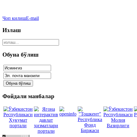
Чоп килиш
E-mail
Излаш
Обуна бўлиш
Фойдали манбалар