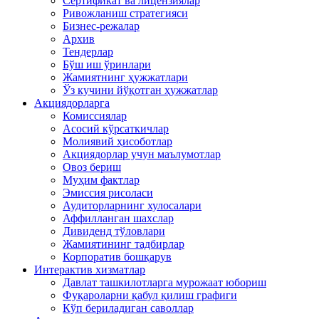
Сертификат ва лицензиялар
Ривожланиш стратегияси
Бизнес-режалар
Архив
Тендерлар
Бўш иш ўринлари
Жамиятнинг ҳужжатлари
Ўз кучини йўқотган ҳужжатлар
Акциядорларга
Комиссиялар
Асосий кўрсаткичлар
Молиявий ҳисоботлар
Акциядорлар учун маълумотлар
Овоз бериш
Муҳим фактлар
Эмиссия рисоласи
Аудиторларнинг хулосалари
Аффилланган шахслар
Дивиденд тўловлари
Жамиятининг тадбирлар
Корпоратив бошқарув
Интерактив хизматлар
Давлат ташкилотларга мурожаат юбориш
Фуқароларни қабул қилиш графиги
Кўп бериладиган саволлар