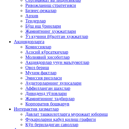
Сертификат ва лицензиялар
Ривожланиш стратегияси
Бизнес-режалар
Архив
Тендерлар
Бўш иш ўринлари
Жамиятнинг ҳужжатлари
Ўз кучини йўқотган ҳужжатлар
Акциядорларга
Комиссиялар
Асосий кўрсаткичлар
Молиявий ҳисоботлар
Акциядорлар учун маълумотлар
Овоз бериш
Муҳим фактлар
Эмиссия рисоласи
Аудиторларнинг хулосалари
Аффилланган шахслар
Дивиденд тўловлари
Жамиятининг тадбирлар
Корпоратив бошқарув
Интерактив хизматлар
Давлат ташкилотларга мурожаат юбориш
Фуқароларни қабул қилиш графиги
Кўп бериладиган саволлар