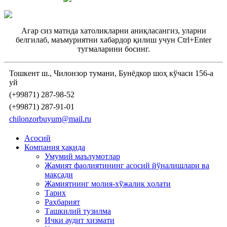
Агар сиз матнда хатоликларни аниқласангиз, уларни
белгилаб, маъмуриятни хабардор қилиш учун Ctrl+Enter
тугмаларини босинг.
Тошкент ш., Чилонзор тумани, Бунёдкор шоҳ кўчаси 156-а
уй
(+99871) 287-98-52
(+99871) 287-91-01
chilonzorbuyum@mail.ru
Асосий
Компания ҳақида
Умумий маълумотлар
Жамият фаолиятининг асосий йўналишлари ва
мақсади
Жамиятнинг молия-хўжалик ҳолати
Тарих
Раҳбарият
Ташкилий тузилма
Ички аудит хизмати