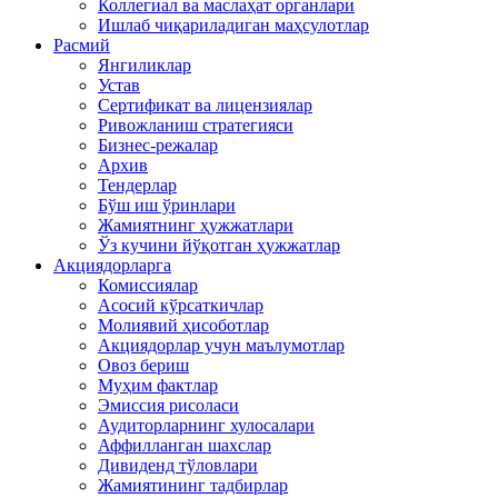
Коллегиал ва маслаҳат органлари
Ишлаб чиқариладиган маҳсулотлар
Расмий
Янгиликлар
Устав
Сертификат ва лицензиялар
Ривожланиш стратегияси
Бизнес-режалар
Архив
Тендерлар
Бўш иш ўринлари
Жамиятнинг ҳужжатлари
Ўз кучини йўқотган ҳужжатлар
Акциядорларга
Комиссиялар
Асосий кўрсаткичлар
Молиявий ҳисоботлар
Акциядорлар учун маълумотлар
Овоз бериш
Муҳим фактлар
Эмиссия рисоласи
Аудиторларнинг хулосалари
Аффилланган шахслар
Дивиденд тўловлари
Жамиятининг тадбирлар