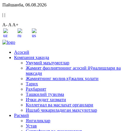
Пайшанба, 06.08.2026
|
|
A-
A
A+
Асосий
Компания ҳақида
Умумий маълумотлар
Жамият фаолиятининг асосий йўналишлари ва
мақсади
Жамиятнинг молия-хўжалик ҳолати
Тарих
Раҳбарият
Ташкилий тузилма
Ички аудит хизмати
Коллегиал ва маслаҳат органлари
Ишлаб чиқариладиган маҳсулотлар
Расмий
Янгиликлар
Устав