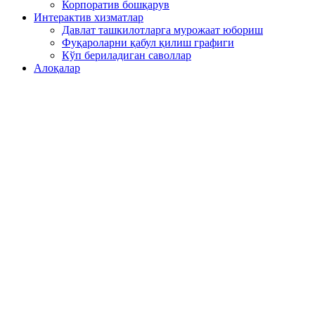
Корпоратив бошқарув
Интерактив хизматлар
Давлат ташкилотларга мурожаат юбориш
Фуқароларни қабул қилиш графиги
Кўп бериладиган саволлар
Алоқалар