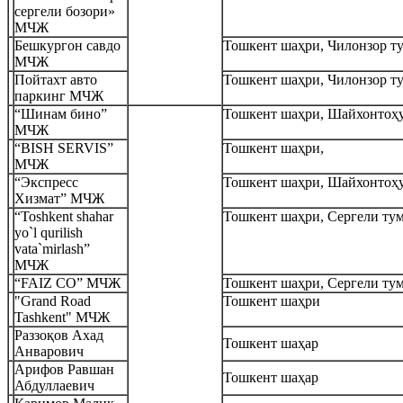
сергели бозори»
МЧЖ
Бешкургон савдо
Тошкент шаҳри, Чилонзор т
МЧЖ
Пойтахт авто
Тошкент шаҳри, Чилонзор т
паркинг МЧЖ
“Шинам бино”
Тошкент шаҳри, Шайхонтоҳ
МЧЖ
“BISH SERVIS”
Тошкент шаҳри,
МЧЖ
“Экспресс
Тошкент шаҳри, Шайхонтоҳ
Хизмат” МЧЖ
“Toshkent shahar
Тошкент шаҳри, Сергели ту
yo`l qurilish
vata`mirlash”
МЧЖ
“FAIZ CO” МЧЖ
Тошкент шаҳри, Сергели ту
"Grand Road
Тошкент шаҳри
Tashkent" МЧЖ
Раззоқов Ахад
Тошкент шаҳар
Анварович
Арифов Равшан
Тошкент шаҳар
Абдуллаевич