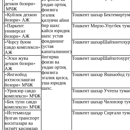
дехкон бозори»
ундан ортиқ
МЧЖ
фоизига
«Куйлик дехкон
Тошкент шахар Бектемирту
эгалик
бозори» АЖ
қилувчи айни
бир шахс
«Паркент
Тошкент Мирзо-Улугбек тум
кайси юридик
универсал
шахс устав
бозори» АЖ
фондининг
«Чорсу буюм
Тошкент шахарШайхонтохур
(устав
савдо комплекси»
капиталининг)
АЖ
йигирма
«Эски жува
Тошкент шахарШайхотохурт
фоизи ва
дехкон бозори»
ундан ортиқ
АЖ
фоизига
«Янгиобод
Тошкент шахар Яшнаобод ту
эгалик қилса,
ихтисослашган
уша юридик
бозори» МЧЖ
шахс.
«Урикзор савдо
Тошкент шахар Учтепа тума
комплекси» МЧЖ
«Бек тупи савдо
Тошкент шахар Чилонзор ту
комплекси» МЧЖ
«Истеъмолда
Тошкент шаҳар Сирғали тум
булган транспорт
воситалари ва
эхтиёт кисимлар