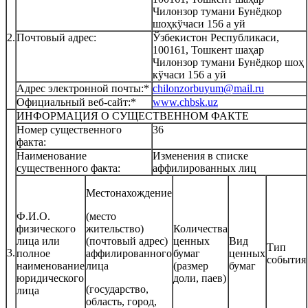
Чилонзор тумани Бунёдкор
шоҳкўчаси 156 а уй
2.
Почтовый адрес:
Ўзбекистон Республикаси,
100161, Тошкент шаҳар
Чилонзор тумани Бунёдкор шоҳ
кўчаси 156 а уй
Адрес электронной почты:*
chilonzorbuyum@mail.ru
Официальный веб-сайт:*
www.chbsk.uz
ИНФОРМАЦИЯ О СУЩЕСТВЕННОМ ФАКТЕ
Номер существенного
36
факта:
Наименование
Изменения в списке
существенного факта:
аффилированных лиц
Местонахождение
Ф.И.О.
(место
физического
жительство)
Количества
лица или
(почтовый адрес)
ценных
Вид
Тип
3.
полное
аффилированного
бумаг
ценных
события
наименование
лица
(размер
бумаг
юридического
доли, паев)
(государство,
лица
область, город,