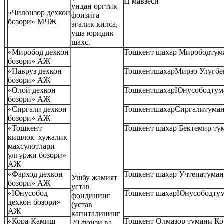
Ц мавзеси
ундан оргтик
«Чилонзор дехкон
фоизига
бозори» МЧЖ
эгалик килса,
уша юридик
шахс.
«Миробод дехкон
Тошкент шахар Мирободтум
бозори» АЖ
«Навруз дехкон
ТошкентшахарМирзо Улугбек
бозори» АЖ
«Олой дехкон
ТошкентшахарЮнусободтума
бозори» АЖ
«Сиргали дехкон
ТошкентшахарСиргалитумани
бозори» АЖ
«Тошкент
Тошкент шахар Бектемир ту
кишлок хужалик
махсулотлари
улгуржи бозори»
АЖ
«Фарход дехкон
Тошкент шахар Учтепатуман
Ушбу жамият
бозори» АЖ
устав
«Юнусобод
Тошкент шахарЮнусободтум
фондининг
дехкон бозори»
(устав
АЖ
капиталининг
«Кора-Камиш
Тошкент Олмазор тумани Ко
20 фоизи ва