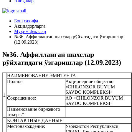
Алоқалар
Бош сахифа
Акциядорларга
Муҳим фактлар
№36. Аффилланган шахслар рўйхатидаги ўзгаришлар
(12.09.2023)
№36. Аффилланган шахслар
рўйхатидаги ўзгаришлар (12.09.2023)
НАИМЕНОВАНИЕ ЭМИТЕНТА
Полное:
Акционерное общество
«CHILONZOR BUYUM
SAVDO KOMPLEKSI»
1.
Сокращенное:
АО «CHILONZOR BUYUM
SAVDO KOMPLEKSI»
Наименование биржевого
тикера:*
КОНТАКТНЫЕ ДАННЫЕ
Местонахождение:
Ўзбекистон Республикаси,
100161, Тошкент шаҳар