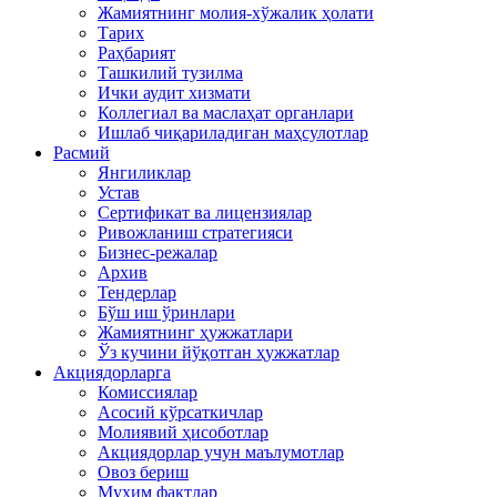
Жамиятнинг молия-хўжалик ҳолати
Тарих
Раҳбарият
Ташкилий тузилма
Ички аудит хизмати
Коллегиал ва маслаҳат органлари
Ишлаб чиқариладиган маҳсулотлар
Расмий
Янгиликлар
Устав
Сертификат ва лицензиялар
Ривожланиш стратегияси
Бизнес-режалар
Архив
Тендерлар
Бўш иш ўринлари
Жамиятнинг ҳужжатлари
Ўз кучини йўқотган ҳужжатлар
Акциядорларга
Комиссиялар
Асосий кўрсаткичлар
Молиявий ҳисоботлар
Акциядорлар учун маълумотлар
Овоз бериш
Муҳим фактлар