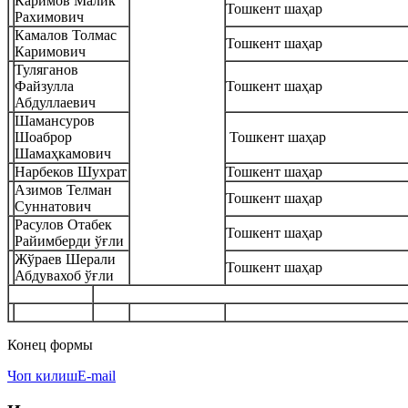
Каримов Малик
Тошкент шаҳар
Рахимович
Камалов Толмас
Тошкент шаҳар
Каримович
Туляганов
Файзулла
Тошкент шаҳар
Абдуллаевич
Шамансуров
Шоаброр
Тошкент шаҳар
Шамаҳкамович
Нарбеков Шухрат
Тошкент шаҳар
Азимов Телман
Тошкент шаҳар
Суннатович
Расулов Отабек
Тошкент шаҳар
Райимберди ўғли
Жўраев Шерали
Тошкент шаҳар
Абдувахоб ўғли
Конец формы
Чоп килиш
E-mail