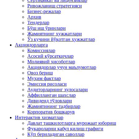
Сертификат ва лицензиялар
Ривожланиш стратегияси
Бизнес-режалар
Архив
Тендерлар
Бўш иш ўринлари
Жамиятнинг ҳужжатлари
Ўз кучини йўқотган ҳужжатлар
Акциядорларга
Комиссиялар
Асосий кўрсаткичлар
Молиявий ҳисоботлар
Акциядорлар учун маълумотлар
Овоз бериш
Муҳим фактлар
Эмиссия рисоласи
Аудиторларнинг хулосалари
Аффилланган шахслар
Дивиденд тўловлари
Жамиятининг тадбирлар
Корпоратив бошқарув
Интерактив хизматлар
Давлат ташкилотларга мурожаат юбориш
Фуқароларни қабул қилиш графиги
Кўп бериладиган саволлар