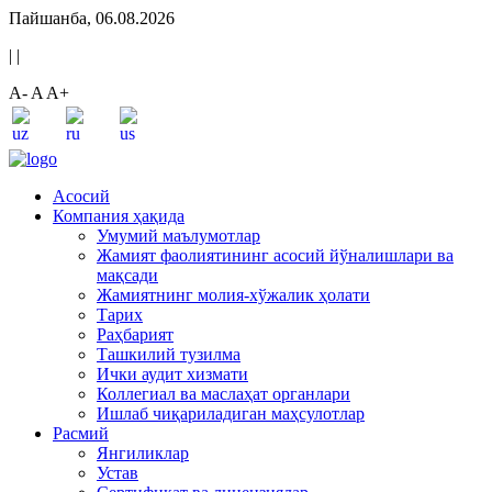
Пайшанба, 06.08.2026
|
|
A-
A
A+
Асосий
Компания ҳақида
Умумий маълумотлар
Жамият фаолиятининг асосий йўналишлари ва
мақсади
Жамиятнинг молия-хўжалик ҳолати
Тарих
Раҳбарият
Ташкилий тузилма
Ички аудит хизмати
Коллегиал ва маслаҳат органлари
Ишлаб чиқариладиган маҳсулотлар
Расмий
Янгиликлар
Устав