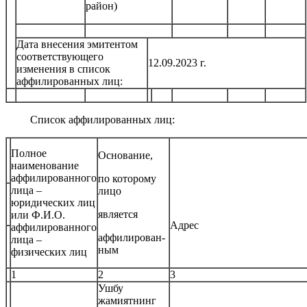
район)
Дата внесения эмитентом
соответствующего
12.09.2023 г.
изменения в список
аффилированных лиц:
Список аффилированных лиц:
Полное
Основание,
наименование
аффилированного
по которому
лица –
лицо
юридических лиц
является
или Ф.И.О.
Адрес
аффилированного
аффилирован-
лица –
ным
физических лиц
1
2
3
Ушбу
жамиятнинг