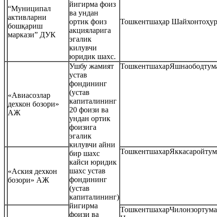
йигирма фоиз
“Муниципал
ва ундан
активларни
ортик фоиз
Тошкентшаҳар Шайхонтоҳур
бошқариш
акцияларига
маркази” ДУК
эгалик
килувчи
юридик шахс.
Ушбу жамият
ТошкентшахарЯшнаободтума
устав
фондининг
(устав
«Авиасозлар
капиталининг
дехкон бозори»
20 фоизи ва
АЖ
ундан ортик
фоизига
эгалик
килувчи айни
ТошкентшахарЯккасаройтум
бир шахс
кайси юридик
шахс устав
«Аския дехкон
фондининг
бозори» АЖ
(устав
капиталининг)
йигирма
ТошкентшахарЧилонзортума
фоизи ва