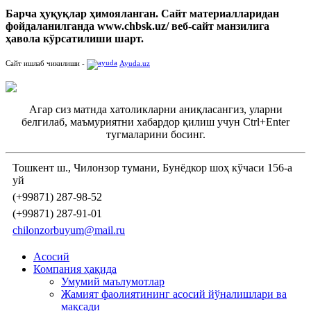
Барча ҳуқуқлар ҳимояланган. Сайт материалларидан
фойдаланилганда www.chbsk.uz/ веб-сайт манзилига
ҳавола кўрсатилиши шарт.
Сайт ишлаб чикилиши -
Ayuda.uz
Агар сиз матнда хатоликларни аниқласангиз, уларни
белгилаб, маъмуриятни хабардор қилиш учун Ctrl+Enter
тугмаларини босинг.
Тошкент ш., Чилонзор тумани, Бунёдкор шоҳ кўчаси 156-а
уй
(+99871) 287-98-52
(+99871) 287-91-01
chilonzorbuyum@mail.ru
Асосий
Компания ҳақида
Умумий маълумотлар
Жамият фаолиятининг асосий йўналишлари ва
мақсади