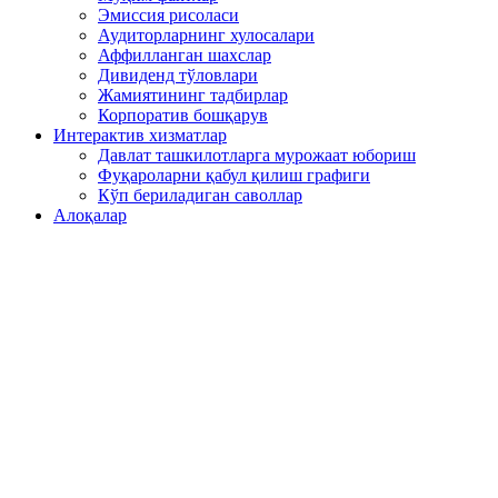
Эмиссия рисоласи
Аудиторларнинг хулосалари
Аффилланган шахслар
Дивиденд тўловлари
Жамиятининг тадбирлар
Корпоратив бошқарув
Интерактив хизматлар
Давлат ташкилотларга мурожаат юбориш
Фуқароларни қабул қилиш графиги
Кўп бериладиган саволлар
Алоқалар