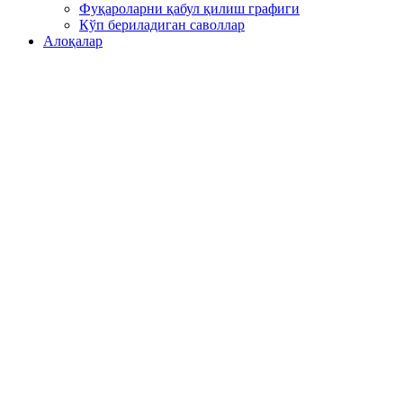
Фуқароларни қабул қилиш графиги
Кўп бериладиган саволлар
Алоқалар