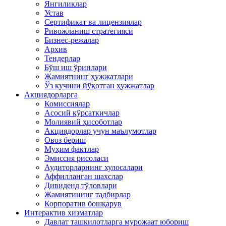
Янгиликлар
Устав
Сертификат ва лицензиялар
Ривожланиш стратегияси
Бизнес-режалар
Архив
Тендерлар
Бўш иш ўринлари
Жамиятнинг ҳужжатлари
Ўз кучини йўқотган ҳужжатлар
Акциядорларга
Комиссиялар
Асосий кўрсаткичлар
Молиявий ҳисоботлар
Акциядорлар учун маълумотлар
Овоз бериш
Муҳим фактлар
Эмиссия рисоласи
Аудиторларнинг хулосалари
Аффилланган шахслар
Дивиденд тўловлари
Жамиятининг тадбирлар
Корпоратив бошқарув
Интерактив хизматлар
Давлат ташкилотларга мурожаат юбориш