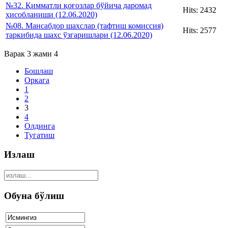
№32. Қимматли қоғозлар бўйича даромад
Hits: 2432
ҳисобланиши (12.06.2020)
№08. Мансабдор шахслар (тафтиш комиссия)
Hits: 2577
таркибида шахс ўзгаришлари (12.06.2020)
Варак 3 жами 4
Бошлаш
Оркага
1
2
3
4
Олдинга
Тугатиш
Излаш
Обуна бўлиш