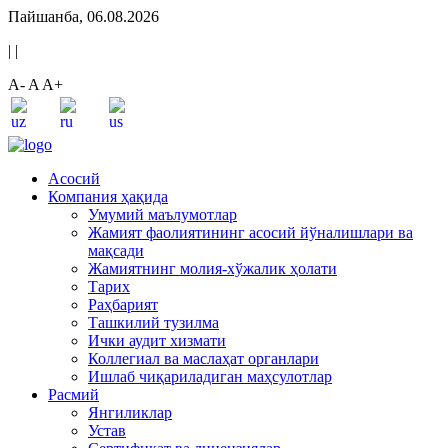
Пайшанба, 06.08.2026
|
|
A-
A
A+
Асосий
Компания ҳақида
Умумий маълумотлар
Жамият фаолиятининг асосий йўналишлари ва
мақсади
Жамиятнинг молия-хўжалик ҳолати
Тарих
Раҳбарият
Ташкилий тузилма
Ички аудит хизмати
Коллегиал ва маслаҳат органлари
Ишлаб чиқариладиган маҳсулотлар
Расмий
Янгиликлар
Устав