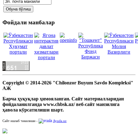
Фойдали манбалар
Copyright © 2014-2026 "Chilonzor Buyum Savdo Kompleksi"
АЖ
Барча ҳуқуқлар ҳимояланган. Сайт материалларидан
фойдаланилганда www.chbsk.uz/ веб-сайт манзилига
ҳавола кўрсатилиши шарт.
Сайт ишлаб чикилиши -
Ayuda.uz