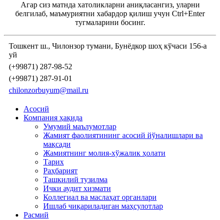
Агар сиз матнда хатоликларни аниқласангиз, уларни
белгилаб, маъмуриятни хабардор қилиш учун Ctrl+Enter
тугмаларини босинг.
Тошкент ш., Чилонзор тумани, Бунёдкор шоҳ кўчаси 156-а
уй
(+99871) 287-98-52
(+99871) 287-91-01
chilonzorbuyum@mail.ru
Асосий
Компания ҳақида
Умумий маълумотлар
Жамият фаолиятининг асосий йўналишлари ва
мақсади
Жамиятнинг молия-хўжалик ҳолати
Тарих
Раҳбарият
Ташкилий тузилма
Ички аудит хизмати
Коллегиал ва маслаҳат органлари
Ишлаб чиқариладиган маҳсулотлар
Расмий