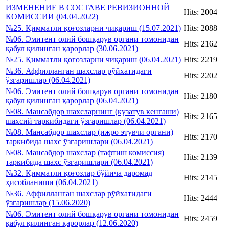
ИЗМЕНЕНИЕ В СОСТАВЕ РЕВИЗИОННОЙ
Hits: 2004
КОМИССИИ (04.04.2022)
№25. Қимматли қоғозларни чиқариш (15.07.2021)
Hits: 2088
№06. Эмитент олий бошқарув органи томонидан
Hits: 2162
қабул қилинган қарорлар (30.06.2021)
№25. Қимматли қоғозларни чиқариш (06.04.2021)
Hits: 2219
№36. Аффилланган шахслар рўйхатидаги
Hits: 2202
ўзгаришлар (06.04.2021)
№06. Эмитент олий бошқарув органи томонидан
Hits: 2180
қабул қилинган қарорлар (06.04.2021)
№08. Мансабдор шахсларнинг (кузатув кенгаши)
Hits: 2165
шахсий таркибидаги ўзгаришлар (06.04.2021)
№08. Мансабдор шахслар (ижро этувчи органи)
Hits: 2170
таркибида шахс ўзгаришлари (06.04.2021)
№08. Мансабдор шахслар (тафтиш комиссия)
Hits: 2139
таркибида шахс ўзгаришлари (06.04.2021)
№32. Қимматли қоғозлар бўйича даромад
Hits: 2145
ҳисобланиши (06.04.2021)
№36. Аффилланган шахслар рўйхатидаги
Hits: 2444
ўзгаришлар (15.06.2020)
№06. Эмитент олий бошқарув органи томонидан
Hits: 2459
қабул қилинган қарорлар (12.06.2020)