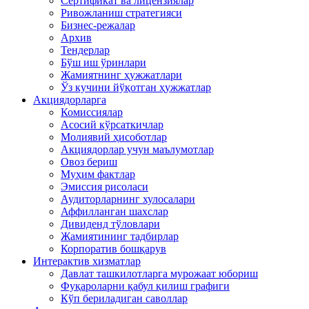
Сертификат ва лицензиялар
Ривожланиш стратегияси
Бизнес-режалар
Архив
Тендерлар
Бўш иш ўринлари
Жамиятнинг ҳужжатлари
Ўз кучини йўқотган ҳужжатлар
Акциядорларга
Комиссиялар
Асосий кўрсаткичлар
Молиявий ҳисоботлар
Акциядорлар учун маълумотлар
Овоз бериш
Муҳим фактлар
Эмиссия рисоласи
Аудиторларнинг хулосалари
Аффилланган шахслар
Дивиденд тўловлари
Жамиятининг тадбирлар
Корпоратив бошқарув
Интерактив хизматлар
Давлат ташкилотларга мурожаат юбориш
Фуқароларни қабул қилиш графиги
Кўп бериладиган саволлар