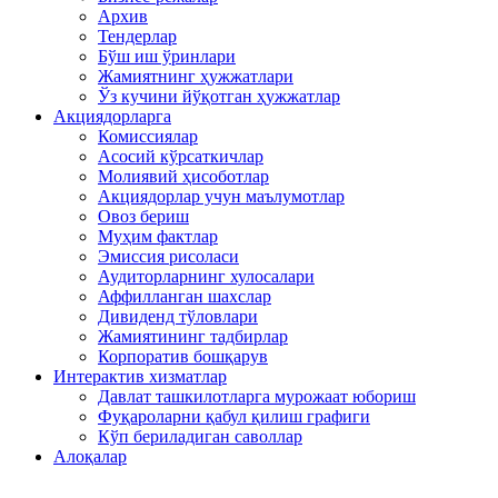
Архив
Тендерлар
Бўш иш ўринлари
Жамиятнинг ҳужжатлари
Ўз кучини йўқотган ҳужжатлар
Акциядорларга
Комиссиялар
Асосий кўрсаткичлар
Молиявий ҳисоботлар
Акциядорлар учун маълумотлар
Овоз бериш
Муҳим фактлар
Эмиссия рисоласи
Аудиторларнинг хулосалари
Аффилланган шахслар
Дивиденд тўловлари
Жамиятининг тадбирлар
Корпоратив бошқарув
Интерактив хизматлар
Давлат ташкилотларга мурожаат юбориш
Фуқароларни қабул қилиш графиги
Кўп бериладиган саволлар
Алоқалар