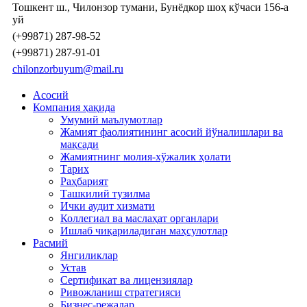
Тошкент ш., Чилонзор тумани, Бунёдкор шоҳ кўчаси 156-а
уй
(+99871) 287-98-52
(+99871) 287-91-01
chilonzorbuyum@mail.ru
Асосий
Компания ҳақида
Умумий маълумотлар
Жамият фаолиятининг асосий йўналишлари ва
мақсади
Жамиятнинг молия-хўжалик ҳолати
Тарих
Раҳбарият
Ташкилий тузилма
Ички аудит хизмати
Коллегиал ва маслаҳат органлари
Ишлаб чиқариладиган маҳсулотлар
Расмий
Янгиликлар
Устав
Сертификат ва лицензиялар
Ривожланиш стратегияси
Бизнес-режалар