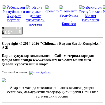
Copyright © 2014-2026 "Chilonzor Buyum Savdo Kompleksi"
АЖ
Барча ҳуқуқлар ҳимояланган. Сайт материалларидан
фойдаланилганда www.chbsk.uz/ веб-сайт манзилига
ҳавола кўрсатилиши шарт.
Сайт ишлаб чикилиши -
Ayuda.uz
Агар сиз матнда хатоликларни аниқласангиз, уларни
белгилаб, маъмуриятни хабардор қилиш учун Ctrl+Enter
тугмаларини босинг.