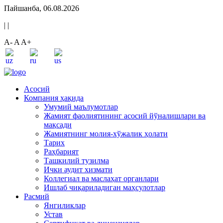
Пайшанба, 06.08.2026
|
|
A-
A
A+
Асосий
Компания ҳақида
Умумий маълумотлар
Жамият фаолиятининг асосий йўналишлари ва
мақсади
Жамиятнинг молия-хўжалик ҳолати
Тарих
Раҳбарият
Ташкилий тузилма
Ички аудит хизмати
Коллегиал ва маслаҳат органлари
Ишлаб чиқариладиган маҳсулотлар
Расмий
Янгиликлар
Устав