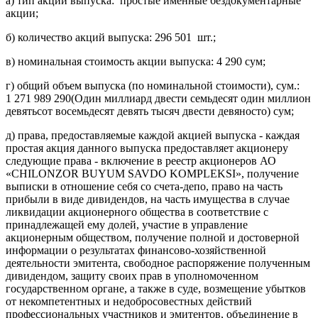
а) тип акций выпуска: простые именные бездокументарные
акции;
б) количество акций выпуска: 296 501 шт.;
в) номинальная стоимость акции выпуска: 4 290 сум;
г) общий объем выпуска (по номинальной стоимости), сум.:
1 271 989 290(Один миллиард двести семьдесят один миллион
девятьсот восемьдесят девять тысяч двести девяносто) сум;
д) права, предоставляемые каждой акцией выпуска - каждая
простая акция данного выпуска предоставляет акционеру
следующие права - включение в реестр акционеров АО
«CHILONZOR BUYUM SAVDO KOMPLEKSI», получение
выписки в отношение себя со счета-депо, право на часть
прибыли в виде дивидендов, на часть имущества в случае
ликвидации акционерного общества в соответствие с
принадлежащей ему долей, участие в управление
акционерным обществом, получение полной и достоверной
информации о результатах финансово-хозяйственной
деятельности эмитента, свободное распоряжение полученным
дивидендом, защиту своих прав в уполномоченном
государственном органе, а также в суде, возмещение убытков
от некомпетентных и недобросовестных действий
профессиональных участников и эмитентов, объединение в