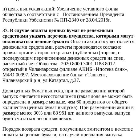
н) цель, выпуская акций: Увеличение уставного фонда
общества в соответствии с Постановлением Президента
Республики Узбекистан № ПП-2340 от 28.04.2015г.
37. В случае оплаты ценных бумаг не денежными
средствами указать перечень имущества, которыми могут
оплачиваться ценные бумаги:
Оплата акций осуществляется
денежными средствами, расчеты производятся согласно
правил организаторов открытых (публичных) торгов, с
последующим перечислением денежных средств на спец.
расчетный счет Общества: 2020 8000 3001 1188 8012
открытый в Чиланзарском филиале АКИБ «Ипотека банк»,
МФО 00997. Местонахождение банка: г.Ташкент,
Чиланзарский р-н, ул.Катартал, д.37.
Доля ценных бумаг выпуска, при не размещении которой
выпуск считается несостоявшимся (такая доля не может быть
определена в размере меньше, чем 60 процентов от общего
количества ценных бумаг выпуска): При размещении акций в
размере менее 30% или 88 951 шт. данного выпуска, выпуск
будет считаться несостоявшимся.
Порядок возврата средств, полученных эмитентом в качестве
оплаты за ценные бумаги, на случай признания выпуска