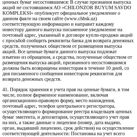
ценных бумаг несостоявшимся: В случае признания выпуска
акций не состоявшимся АО «CHILONZOR BUYUM SAVDO
KOMPLEKSI» опубликует официальное уведомление о
данном факте на своем сайте
(
www
.
chbsk
.
uz
)
соответствующую информацию и направит каждому
инвестору данного выпуска письменное уведомление на
почтовый адрес, указанный в договоре купли-продажи акций
с просьбой сообщить реквизиты банка для возврата денежных
средств, полученных обществом от размещения выпуска
акций. Все ценные бумаги данного выпуска подлежат
изъятию из обращения, а средства, полученные обществом от
размещения выпуска акций, признанного несостоявшимся
должны быть возвращены инвесторам в течение 10 дней, со
дня письменного сообщения инвестором реквизитов для
возврата денежных средств.
41. Порядок хранения и учета прав на ценные бумаги, в том
числе, полное фирменное наименование, включая
организационно-правовую форму, место нахождения,
почтовый адрес, телефон центрального регистратора,
осуществляющего формирование реестра владельцев ценных
бумаг эмитента, и депозитария, осуществляющего учет прав
на них, а также данные о лицензии (номер, дата выдачи,
орган, выдавший лицензию, срок действия) на осуществление
соответствующей деятельности: Постановка на учет всего