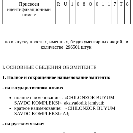
Присвоен
R
U
1
0
8
Q
0
1
1
7
T
8
идентификационный
номер:
по выпуску простых, именных, бездокументарных акций, в
количестве 296501 штук.
I
. ОСНОВНЫЕ СВЕДЕНИЯ ОБ ЭМИТЕНТЕ
1. Полное и сокращенное наименование эмитента:
- на государственном языке:
полное наименование: - «CHILONZOR BUYUM
SAVDO KOMPLEKSI» аksiyadorlik
jamiyati
;
краткое наименование: - «CHILONZOR BUYUM
SAVDO KOMPLEKSI» AJ;
- на русском языке: