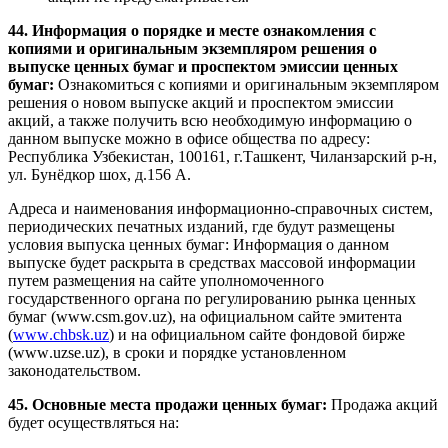
44. Информация о порядке и месте ознакомления с
копиями и оригинальным экземпляром решения о
выпуске ценных бумаг и проспектом эмиссии ценных
бумаг:
Ознакомиться с копиями и оригинальным экземпляром
решения о новом выпуске акций и проспектом эмиссии
акций, а также получить всю необходимую информацию о
данном выпуске можно в офисе общества по адресу:
Республика Узбекистан, 100161, г.Ташкент, Чиланзарский р-н,
ул. Бунёдкор шох, д.156 А.
Адреса и наименования информационно-справочных систем,
периодических печатных изданий, где будут размещены
условия выпуска ценных бумаг: Информация о данном
выпуске будет раскрыта в средствах массовой информации
путем размещения на сайте уполномоченного
государственного органа по регулированию рынка ценных
бумаг (www.csm.
gov
.
uz
), на официальном сайте эмитента
(
www
.
chbsk
.
uz
) и на официальном сайте фондовой бирже
(
www
.
uzse
.
uz
), в сроки и порядке установленном
законодательством.
45. Основные места продажи ценных бумаг:
Продажа акций
будет осуществляться на: