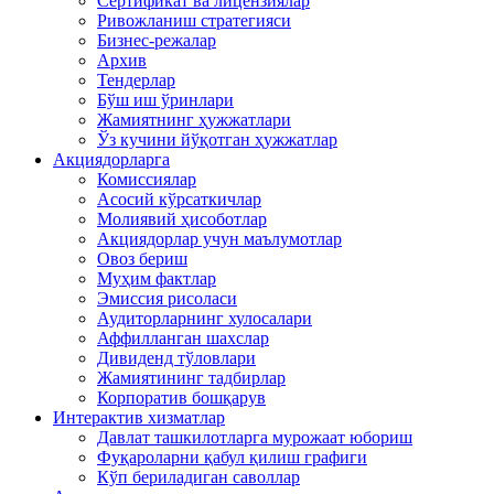
Сертификат ва лицензиялар
Ривожланиш стратегияси
Бизнес-режалар
Архив
Тендерлар
Бўш иш ўринлари
Жамиятнинг ҳужжатлари
Ўз кучини йўқотган ҳужжатлар
Акциядорларга
Комиссиялар
Асосий кўрсаткичлар
Молиявий ҳисоботлар
Акциядорлар учун маълумотлар
Овоз бериш
Муҳим фактлар
Эмиссия рисоласи
Аудиторларнинг хулосалари
Аффилланган шахслар
Дивиденд тўловлари
Жамиятининг тадбирлар
Корпоратив бошқарув
Интерактив хизматлар
Давлат ташкилотларга мурожаат юбориш
Фуқароларни қабул қилиш графиги
Кўп бериладиган саволлар