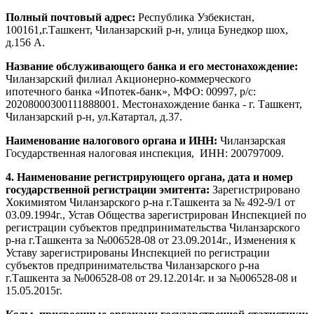
Полный почтовый адрес:
Республика Узбекистан,
100161,г.Ташкент, Чиланзарский р-н, улица Бунедкор шох,
д.156 А.
Название обслуживающего банка и его местонахождение:
Чиланзарский филиал Акционерно-коммерческого
ипотечного банка «Ипотек-банк», МФО: 00997, р/с:
20208000300111888001. Местонахождение банка - г. Ташкент,
Чиланзарский р-н, ул.Катартал, д.37.
Наименование налогового органа и ИНН:
Чиланзарская
Государственная налоговая инспекция, ИНН: 200797009.
4. Наименование регистрирующего органа, дата и номер
государственной регистрации эмитента:
Зарегистрировано
Хокимиятом Чиланзарского р-на г.Ташкента за № 492-9/1 от
03.09.1994г., Устав Общества зарегистрирован Инспекцией по
регистрации субъектов предпринимательства Чиланзарского
р-на г.Ташкента за №006528-08 от 23.09.2014г., Изменения к
Уставу зарегистрированы Инспекцией по регистрации
субъектов предпринимательства Чиланзарского р-на
г.Ташкента за №006528-08 от 29.12.2014г. и за №006528-08 и
15.05.2015г.