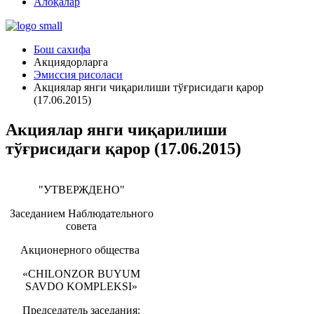
Алоқалар
Бош сахифа
Акциядорларга
Эмиссия рисоласи
Акциялар янги чиқарилиши тўғрисидаги қарор
(17.06.2015)
Акциялар янги чиқарилиши
тўғрисидаги қарор (17.06.2015)
"УТВЕРЖДЕНО"
Заседанием Наблюдательного
совета
Акционерного общества
«CHILONZOR BUYUM
SAVDO KOMPLEKSI»
Председатель заседания: