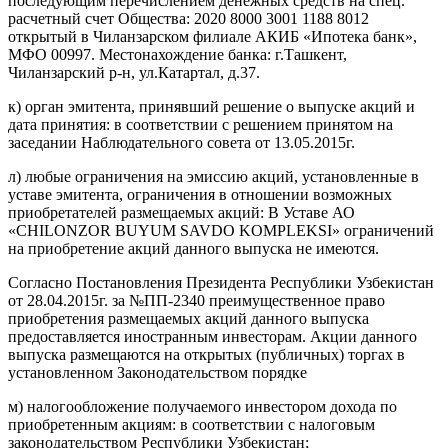
последующим перечислением денежных средств на спец.
расчетный счет Общества: 2020 8000 3001 1188 8012
открытый в Чиланзарском филиале АКИБ «Ипотека банк»,
МФО 00997. Местонахождение банка: г.Ташкент,
Чиланзарский р-н, ул.Катартал, д.37.
к) орган эмитента, принявший решение о выпуске акций и
дата принятия: в соответствии с решением принятом на
заседании Наблюдательного совета от 13.05.2015г.
л) любые ограничения на эмиссию акций, установленные в
уставе эмитента, ограничения в отношении возможных
приобретателей размещаемых акций: В Уставе АО
«CHILONZOR BUYUM SAVDO KOMPLEKSI» ограничений
на приобретение акций данного выпуска не имеются.
Согласно Постановления Президента Республики Узбекистан
от 28.04.2015г. за №ПП-2340 преимущественное право
приобретения размещаемых акций данного выпуска
предоставляется иностранным инвесторам. Акции данного
выпуска размещаются на открытых (публичных) торгах в
установленном Законодательством порядке
м) налогообложение получаемого инвестором дохода по
приобретенным акциям: в соответствии с налоговым
законодательством Республики Узбекистан;