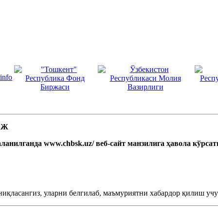
 АЖ
ланилганда www.chbsk.uz/ веб-сайт манзилига ҳавола кўрса
ниқласангиз, уларни белгилаб, маъмуриятни хабардор қилиш учун