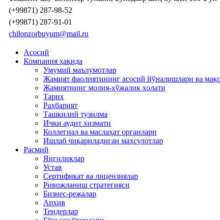
(+99871) 287-98-52
(+99871) 287-91-01
chilonzorbuyum@mail.ru
Асосий
Компания ҳақида
Умумий маълумотлар
Жамият фаолиятининг асосий йўналишлари ва мақ
Жамиятнинг молия-хўжалик ҳолати
Тарих
Раҳбарият
Ташкилий тузилма
Ички аудит хизмати
Коллегиал ва маслаҳат органлари
Ишлаб чиқариладиган маҳсулотлар
Расмий
Янгиликлар
Устав
Сертификат ва лицензиялар
Ривожланиш стратегияси
Бизнес-режалар
Архив
Тендерлар