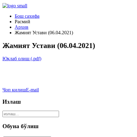
Бош сахифа
Расмий
Архив
Жамият Устави (06.04.2021)
Жамият Устави (06.04.2021)
Юқлаб олиш (.pdf)
Чоп килиш
E-mail
Излаш
Обуна бўлиш