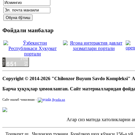
Фойдали манбалар
Copyright © 2014-2026 "Chilonzor Buyum Savdo Kompleksi"
Барча ҳуқуқлар ҳимояланган. Сайт материалларидан фойда
Сайт ишлаб чикилиши -
Ayuda.uz
Агар сиз матнда хатоликларни а
Тошкент ш., Чилонзор тумани, Бунёдкор шоҳ кўчаси 156-а уй