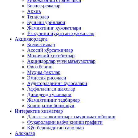
Ривожланиш стратегияси
Бизнес-режалар
Архив
Тендерлар
Бўш иш ўринлари
Жамиятнинг ҳужжатлари
Ўз кучини йўқотган ҳужжатлар
Акциядорларга
Комиссиялар
Асосий кўрсаткичлар
Молиявий ҳисоботлар
Акциядорлар учун маълумотлар
Овоз бериш
Муҳим фактлар
Эмиссия рисоласи
Аудиторларнинг хулосалари
Аффилланган шахслар
Дивиденд тўловлари
Жамиятининг тадбирлар
Корпоратив бошқарув
Интерактив хизматлар
Давлат ташкилотларга мурожаат юбориш
Фуқароларни қабул қилиш графиги
Кўп бериладиган саволлар
Алоқалар