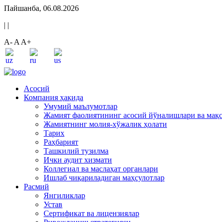
Пайшанба, 06.08.2026
|
|
A-
A
A+
Асосий
Компания ҳақида
Умумий маълумотлар
Жамият фаолиятининг асосий йўналишлари ва мақ
Жамиятнинг молия-хўжалик ҳолати
Тарих
Раҳбарият
Ташкилий тузилма
Ички аудит хизмати
Коллегиал ва маслаҳат органлари
Ишлаб чиқариладиган маҳсулотлар
Расмий
Янгиликлар
Устав
Сертификат ва лицензиялар