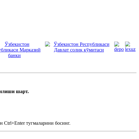
тилиши шарт.
 Ctrl+Enter тугмаларини босинг.