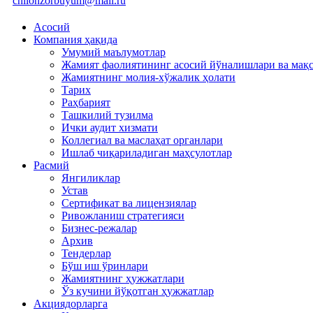
chilonzorbuyum@mail.ru
Асосий
Компания ҳақида
Умумий маълумотлар
Жамият фаолиятининг асосий йўналишлари ва мақ
Жамиятнинг молия-хўжалик ҳолати
Тарих
Раҳбарият
Ташкилий тузилма
Ички аудит хизмати
Коллегиал ва маслаҳат органлари
Ишлаб чиқариладиган маҳсулотлар
Расмий
Янгиликлар
Устав
Сертификат ва лицензиялар
Ривожланиш стратегияси
Бизнес-режалар
Архив
Тендерлар
Бўш иш ўринлари
Жамиятнинг ҳужжатлари
Ўз кучини йўқотган ҳужжатлар
Акциядорларга