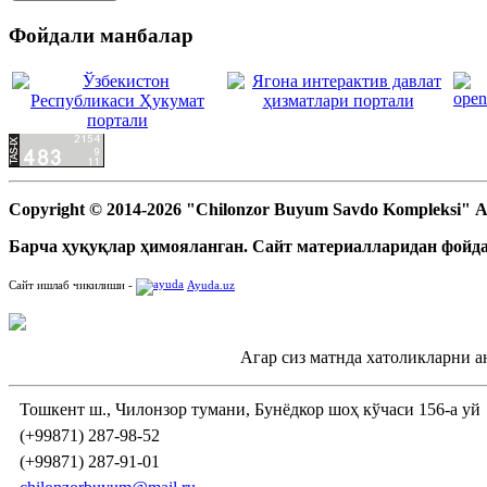
Фойдали манбалар
Copyright © 2014-2026 "Chilonzor Buyum Savdo Kompleksi"
Барча ҳуқуқлар ҳимояланган. Сайт материалларидан фойда
Сайт ишлаб чикилиши -
Ayuda.uz
Агар сиз матнда хатоликларни а
Тошкент ш., Чилонзор тумани, Бунёдкор шоҳ кўчаси 156-а уй
(+99871) 287-98-52
(+99871) 287-91-01