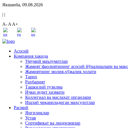
Якшанба, 09.08.2026
|
|
A-
A
A+
Асосий
Компания ҳақида
Умумий маълумотлар
Жамият фаолиятининг асосий йўналишлари ва мақ
Жамиятнинг молия-хўжалик ҳолати
Тарих
Раҳбарият
Ташкилий тузилма
Ички аудит хизмати
Коллегиал ва маслаҳат органлари
Ишлаб чиқариладиган маҳсулотлар
Расмий
Янгиликлар
Устав
Сертификат ва лицензиялар