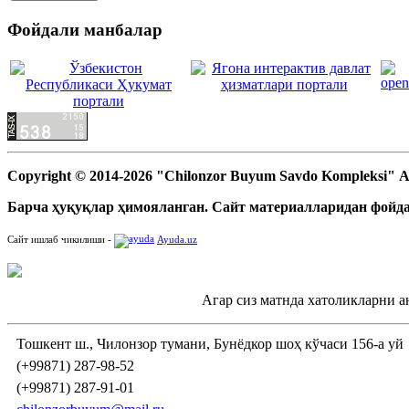
Фойдали манбалар
Copyright © 2014-2026 "Chilonzor Buyum Savdo Kompleksi"
Барча ҳуқуқлар ҳимояланган. Сайт материалларидан фойда
Сайт ишлаб чикилиши -
Ayuda.uz
Агар сиз матнда хатоликларни а
Тошкент ш., Чилонзор тумани, Бунёдкор шоҳ кўчаси 156-а уй
(+99871) 287-98-52
(+99871) 287-91-01