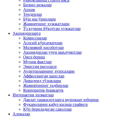
Ривожланиш стратегияси
Бизнес-режалар
Архив
Тендерлар
Бўш иш ўринлари
Жамиятнинг ҳужжатлари
Ўз кучини йўқотган ҳужжатлар
Акциядорларга
Комиссиялар
Асосий кўрсаткичлар
Молиявий ҳисоботлар
Акциядорлар учун маълумотлар
Овоз бериш
Муҳим фактлар
Эмиссия рисоласи
Аудиторларнинг хулосалари
Аффилланган шахслар
Дивиденд тўловлари
Жамиятининг тадбирлар
Корпоратив бошқарув
Интерактив хизматлар
Давлат ташкилотларга мурожаат юбориш
Фуқароларни қабул қилиш графиги
Кўп бериладиган саволлар
Алоқалар