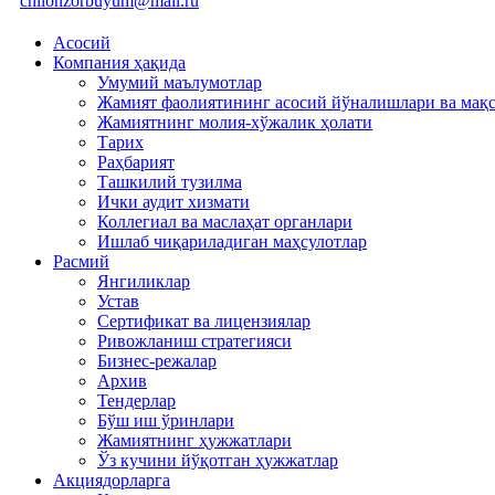
chilonzorbuyum@mail.ru
Асосий
Компания ҳақида
Умумий маълумотлар
Жамият фаолиятининг асосий йўналишлари ва мақ
Жамиятнинг молия-хўжалик ҳолати
Тарих
Раҳбарият
Ташкилий тузилма
Ички аудит хизмати
Коллегиал ва маслаҳат органлари
Ишлаб чиқариладиган маҳсулотлар
Расмий
Янгиликлар
Устав
Сертификат ва лицензиялар
Ривожланиш стратегияси
Бизнес-режалар
Архив
Тендерлар
Бўш иш ўринлари
Жамиятнинг ҳужжатлари
Ўз кучини йўқотган ҳужжатлар
Акциядорларга