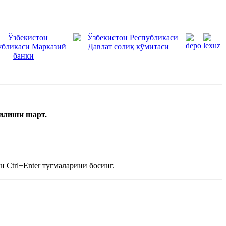
тилиши шарт.
 Ctrl+Enter тугмаларини босинг.