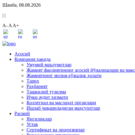
Шанба, 08.08.2026
|
|
A-
A
A+
Асосий
Компания ҳақида
Умумий маълумотлар
Жамият фаолиятининг асосий йўналишлари ва мақ
Жамиятнинг молия-хўжалик ҳолати
Тарих
Раҳбарият
Ташкилий тузилма
Ички аудит хизмати
Коллегиал ва маслаҳат органлари
Ишлаб чиқариладиган маҳсулотлар
Расмий
Янгиликлар
Устав
Сертификат ва лицензиялар