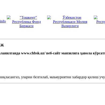
 АЖ
ланилганда www.chbsk.uz/ веб-сайт манзилига ҳавола кўрса
ниқласангиз, уларни белгилаб, маъмуриятни хабардор қилиш учун