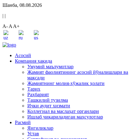
Шанба, 08.08.2026
|
|
A-
A
A+
Асосий
Компания ҳақида
Умумий маълумотлар
Жамият фаолиятининг асосий йўналишлари ва
мақсади
Жамиятнинг молия-хўжалик ҳолати
Тарих
Раҳбарият
Ташкилий тузилма
Ички аудит хизмати
Коллегиал ва маслаҳат органлари
Ишлаб чиқариладиган маҳсулотлар
Расмий
Янгиликлар
Устав