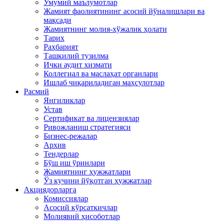
Умумий маълумотлар
Жамият фаолиятининг асосий йўналишлари ва
мақсади
Жамиятнинг молия-хўжалик ҳолати
Тарих
Раҳбарият
Ташкилий тузилма
Ички аудит хизмати
Коллегиал ва маслаҳат органлари
Ишлаб чиқариладиган маҳсулотлар
Расмий
Янгиликлар
Устав
Сертификат ва лицензиялар
Ривожланиш стратегияси
Бизнес-режалар
Архив
Тендерлар
Бўш иш ўринлари
Жамиятнинг ҳужжатлари
Ўз кучини йўқотган ҳужжатлар
Акциядорларга
Комиссиялар
Асосий кўрсаткичлар
Молиявий ҳисоботлар