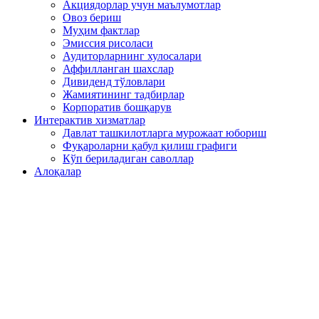
Акциядорлар учун маълумотлар
Овоз бериш
Муҳим фактлар
Эмиссия рисоласи
Аудиторларнинг хулосалари
Аффилланган шахслар
Дивиденд тўловлари
Жамиятининг тадбирлар
Корпоратив бошқарув
Интерактив хизматлар
Давлат ташкилотларга мурожаат юбориш
Фуқароларни қабул қилиш графиги
Кўп бериладиган саволлар
Алоқалар