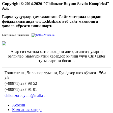
Copyright © 2014-2026 "Chilonzor Buyum Savdo Kompleksi"
АЖ
Барча ҳуқуқлар ҳимояланган. Сайт материалларидан
фойдаланилганда www.chbsk.uz/ веб-сайт манзилига
ҳавола кўрсатилиши шарт.
Сайт ишлаб чикилиши -
Ayuda.uz
Агар сиз матнда хатоликларни аниқласангиз, уларни
белгилаб, маъмуриятни хабардор қилиш учун Ctrl+Enter
тугмаларини босинг.
Тошкент ш., Чилонзор тумани, Бунёдкор шоҳ кўчаси 156-а
уй
(+99871) 287-98-52
(+99871) 287-91-01
chilonzorbuyum@mail.ru
Асосий
Компания ҳақида