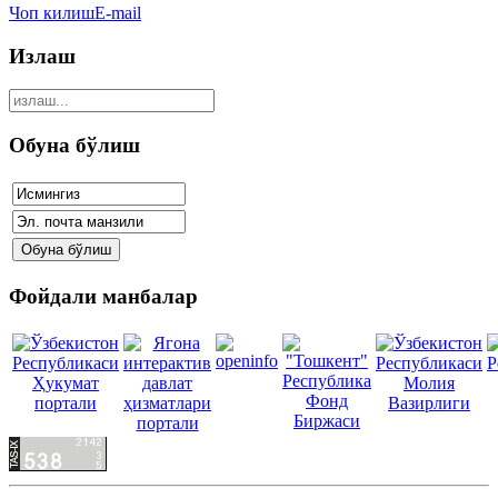
Чоп килиш
E-mail
Излаш
Обуна бўлиш
Фойдали манбалар