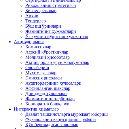
Сертификат ва лицензиялар
Ривожланиш стратегияси
Бизнес-режалар
Архив
Тендерлар
Бўш иш ўринлари
Жамиятнинг ҳужжатлари
Ўз кучини йўқотган ҳужжатлар
Акциядорларга
Комиссиялар
Асосий кўрсаткичлар
Молиявий ҳисоботлар
Акциядорлар учун маълумотлар
Овоз бериш
Муҳим фактлар
Эмиссия рисоласи
Аудиторларнинг хулосалари
Аффилланган шахслар
Дивиденд тўловлари
Жамиятининг тадбирлар
Корпоратив бошқарув
Интерактив хизматлар
Давлат ташкилотларга мурожаат юбориш
Фуқароларни қабул қилиш графиги
Кўп бериладиган саволлар