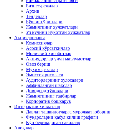
Ривожланиш стратегияси
Бизнес-режалар
Архив
Тендерлар
Бўш иш ўринлари
Жамиятнинг ҳужжатлари
Ўз кучини йўқотган ҳужжатлар
Акциядорларга
Комиссиялар
Асосий кўрсаткичлар
Молиявий ҳисоботлар
Акциядорлар учун маълумотлар
Овоз бериш
Муҳим фактлар
Эмиссия рисоласи
Аудиторларнинг хулосалари
Аффилланган шахслар
Дивиденд тўловлари
Жамиятининг тадбирлар
Корпоратив бошқарув
Интерактив хизматлар
Давлат ташкилотларга мурожаат юбориш
Фуқароларни қабул қилиш графиги
Кўп бериладиган саволлар
Алоқалар