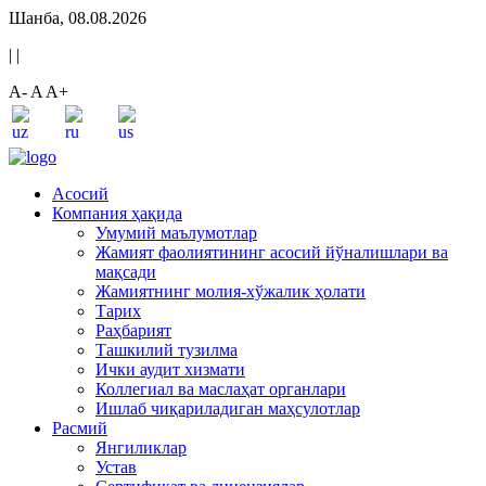
Шанба, 08.08.2026
|
|
A-
A
A+
Асосий
Компания ҳақида
Умумий маълумотлар
Жамият фаолиятининг асосий йўналишлари ва
мақсади
Жамиятнинг молия-хўжалик ҳолати
Тарих
Раҳбарият
Ташкилий тузилма
Ички аудит хизмати
Коллегиал ва маслаҳат органлари
Ишлаб чиқариладиган маҳсулотлар
Расмий
Янгиликлар
Устав