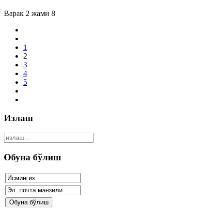
Варак 2 жами 8
1
2
3
4
5
Излаш
Обуна бўлиш