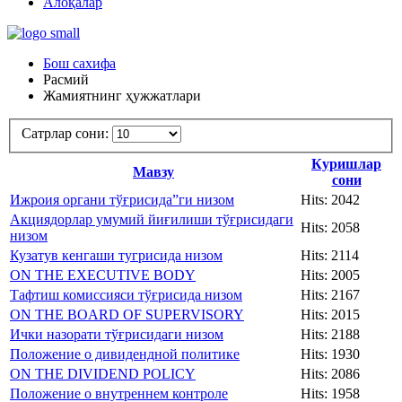
Алоқалар
Бош сахифа
Расмий
Жамиятнинг ҳужжатлари
Сатрлар сони:
Куришлар
Мавзу
сони
Ижроия органи тўғрисида”ги низом
Hits: 2042
Акциядорлар умумий йиғилиши тўғрисидаги
Hits: 2058
низом
Кузатув кенгаши тугрисида низом
Hits: 2114
ON THE EXECUTIVE BODY
Hits: 2005
Тафтиш комиссияси тўғрисида низом
Hits: 2167
ON THE BOARD OF SUPERVISORY
Hits: 2015
Ички назорати тўғрисидаги низом
Hits: 2188
Положение о дивидендной политике
Hits: 1930
ON THE DIVIDEND POLICY
Hits: 2086
Положение о внутреннем контроле
Hits: 1958