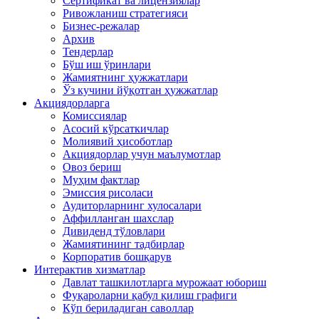
Сертификат ва лицензиялар
Ривожланиш стратегияси
Бизнес-режалар
Архив
Тендерлар
Бўш иш ўринлари
Жамиятнинг ҳужжатлари
Ўз кучини йўқотган ҳужжатлар
Акциядорларга
Комиссиялар
Асосий кўрсаткичлар
Молиявий ҳисоботлар
Акциядорлар учун маълумотлар
Овоз бериш
Муҳим фактлар
Эмиссия рисоласи
Аудиторларнинг хулосалари
Аффилланган шахслар
Дивиденд тўловлари
Жамиятининг тадбирлар
Корпоратив бошқарув
Интерактив хизматлар
Давлат ташкилотларга мурожаат юбориш
Фуқароларни қабул қилиш графиги
Кўп бериладиган саволлар