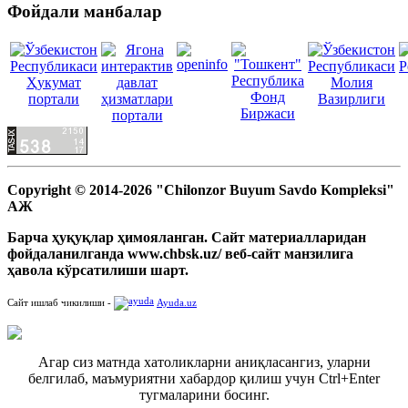
Фойдали манбалар
Copyright © 2014-2026 "Chilonzor Buyum Savdo Kompleksi"
АЖ
Барча ҳуқуқлар ҳимояланган. Сайт материалларидан
фойдаланилганда www.chbsk.uz/ веб-сайт манзилига
ҳавола кўрсатилиши шарт.
Сайт ишлаб чикилиши -
Ayuda.uz
Агар сиз матнда хатоликларни аниқласангиз, уларни
белгилаб, маъмуриятни хабардор қилиш учун Ctrl+Enter
тугмаларини босинг.