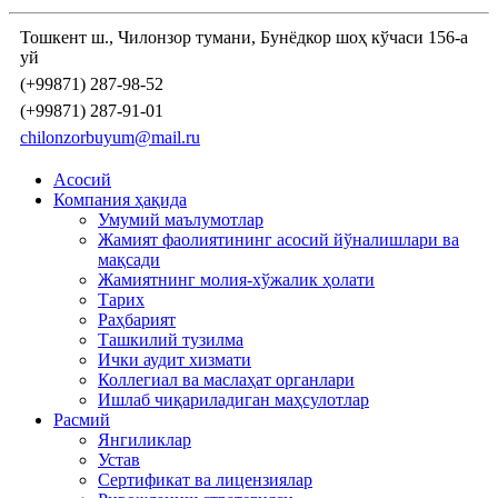
Тошкент ш., Чилонзор тумани, Бунёдкор шоҳ кўчаси 156-а
уй
(+99871) 287-98-52
(+99871) 287-91-01
chilonzorbuyum@mail.ru
Асосий
Компания ҳақида
Умумий маълумотлар
Жамият фаолиятининг асосий йўналишлари ва
мақсади
Жамиятнинг молия-хўжалик ҳолати
Тарих
Раҳбарият
Ташкилий тузилма
Ички аудит хизмати
Коллегиал ва маслаҳат органлари
Ишлаб чиқариладиган маҳсулотлар
Расмий
Янгиликлар
Устав
Сертификат ва лицензиялар