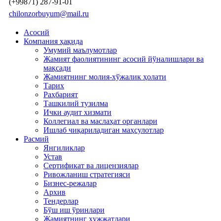
(+99871) 287-91-01
chilonzorbuyum@mail.ru
Асосий
Компания ҳақида
Умумий маълумотлар
Жамият фаолиятининг асосий йўналишлари ва
мақсади
Жамиятнинг молия-хўжалик ҳолати
Тарих
Раҳбарият
Ташкилий тузилма
Ички аудит хизмати
Коллегиал ва маслаҳат органлари
Ишлаб чиқариладиган маҳсулотлар
Расмий
Янгиликлар
Устав
Сертификат ва лицензиялар
Ривожланиш стратегияси
Бизнес-режалар
Архив
Тендерлар
Бўш иш ўринлари
Жамиятнинг ҳужжатлари