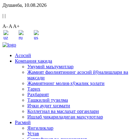
Душанба, 10.08.2026
|
|
A-
A
A+
Асосий
Компания ҳақида
Умумий маълумотлар
Жамият фаолиятининг асосий йўналишлари ва
мақсади
Жамиятнинг молия-хўжалик ҳолати
Тарих
Раҳбарият
Ташкилий тузилма
Ички аудит хизмати
Коллегиал ва маслаҳат органлари
Ишлаб чиқариладиган маҳсулотлар
Расмий
Янгиликлар
Устав