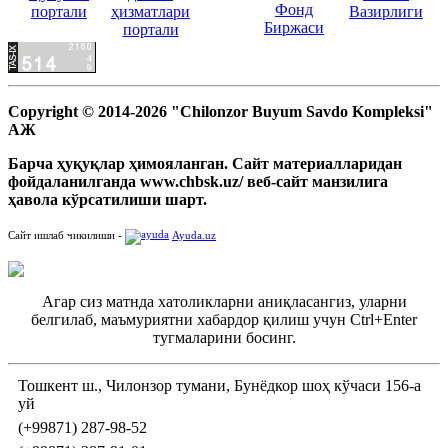
Copyright © 2014-2026 "Chilonzor Buyum Savdo Kompleksi"
АЖ
Барча ҳуқуқлар ҳимояланган. Сайт материалларидан
фойдаланилганда www.chbsk.uz/ веб-сайт манзилига
ҳавола кўрсатилиши шарт.
Сайт ишлаб чикилиши -
Ayuda.uz
Агар сиз матнда хатоликларни аниқласангиз, уларни
белгилаб, маъмуриятни хабардор қилиш учун Ctrl+Enter
тугмаларини босинг.
Тошкент ш., Чилонзор тумани, Бунёдкор шоҳ кўчаси 156-а
уй
(+99871) 287-98-52