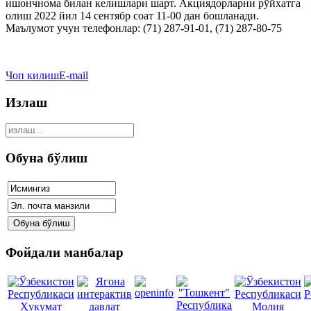
ишончнома билан келишлари шарт. Акциядорларни рўйхатга
олиш 2022 йил 14 сентябр соат 11-00 дан бошланади.
Маълумот учун телефонлар: (71) 287-91-01, (71) 287-80-75
Чоп килиш
E-mail
Излаш
Обуна бўлиш
Фойдали манбалар