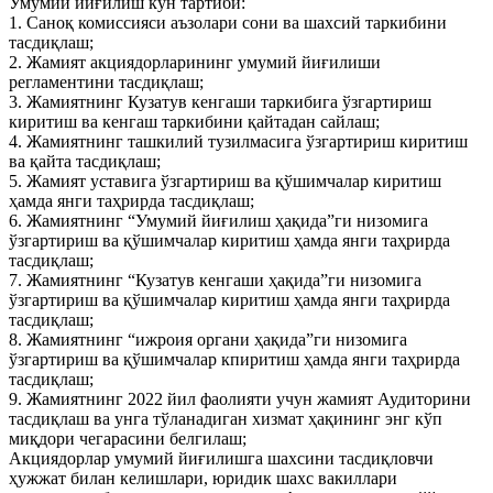
Умумий йиғилиш кун тартиби:
1. Саноқ комиссияси аъзолари сони ва шахсий таркибини
тасдиқлаш;
2. Жамият акциядорларининг умумий йиғилиши
регламентини тасдиқлаш;
3. Жамиятнинг Кузатув кенгаши таркибига ўзгартириш
киритиш ва кенгаш таркибини қайтадан сайлаш;
4. Жамиятнинг ташкилий тузилмасига ўзгартириш киритиш
ва қайта тасдиқлаш;
5. Жамият уставига ўзгартириш ва қўшимчалар киритиш
ҳамда янги таҳрирда тасдиқлаш;
6. Жамиятнинг “Умумий йиғилиш ҳақида”ги низомига
ўзгартириш ва қўшимчалар киритиш ҳамда янги таҳрирда
тасдиқлаш;
7. Жамиятнинг “Кузатув кенгаши ҳақида”ги низомига
ўзгартириш ва қўшимчалар киритиш ҳамда янги таҳрирда
тасдиқлаш;
8. Жамиятнинг “ижроия органи ҳақида”ги низомига
ўзгартириш ва қўшимчалар кпиритиш ҳамда янги таҳрирда
тасдиқлаш;
9. Жамиятнинг 2022 йил фаолияти учун жамият Аудиторини
тасдиқлаш ва унга тўланадиган хизмат ҳақининг энг кўп
миқдори чегарасини белгилаш;
Акциядорлар умумий йиғилишга шахсини тасдиқловчи
ҳужжат билан келишлари, юридик шахс вакиллари