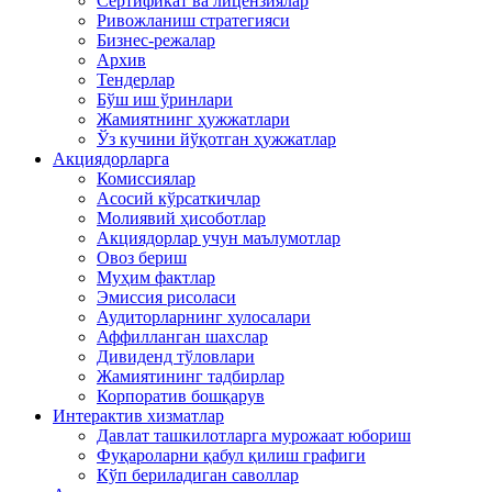
Сертификат ва лицензиялар
Ривожланиш стратегияси
Бизнес-режалар
Архив
Тендерлар
Бўш иш ўринлари
Жамиятнинг ҳужжатлари
Ўз кучини йўқотган ҳужжатлар
Акциядорларга
Комиссиялар
Асосий кўрсаткичлар
Молиявий ҳисоботлар
Акциядорлар учун маълумотлар
Овоз бериш
Муҳим фактлар
Эмиссия рисоласи
Аудиторларнинг хулосалари
Аффилланган шахслар
Дивиденд тўловлари
Жамиятининг тадбирлар
Корпоратив бошқарув
Интерактив хизматлар
Давлат ташкилотларга мурожаат юбориш
Фуқароларни қабул қилиш графиги
Кўп бериладиган саволлар