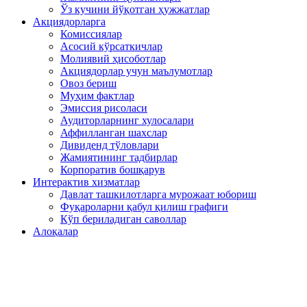
Ўз кучини йўқотган ҳужжатлар
Акциядорларга
Комиссиялар
Асосий кўрсаткичлар
Молиявий ҳисоботлар
Акциядорлар учун маълумотлар
Овоз бериш
Муҳим фактлар
Эмиссия рисоласи
Аудиторларнинг хулосалари
Аффилланган шахслар
Дивиденд тўловлари
Жамиятининг тадбирлар
Корпоратив бошқарув
Интерактив хизматлар
Давлат ташкилотларга мурожаат юбориш
Фуқароларни қабул қилиш графиги
Кўп бериладиган саволлар
Алоқалар