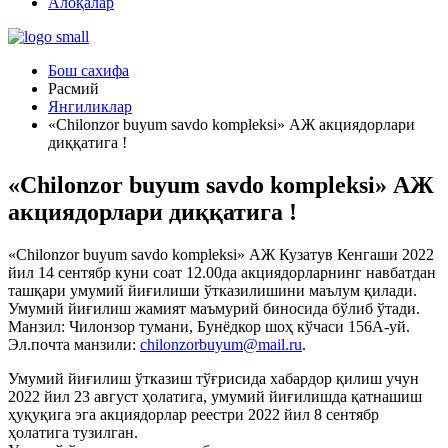
Алоқалар
Бош сахифа
Расмий
Янгиликлар
«Chilonzor buyum savdo komplеksi» АЖ акциядорлари
диққатига !
«Chilonzor buyum savdo komplеksi» АЖ
акциядорлари диққатига !
«Chilonzor buyum savdo komplеksi» АЖ Кузатув Кенгаши 2022
йил 14 сентябр куни соат 12.00да акциядорларнинг навбатдан
ташқари умумий йиғилиши ўтказилишини маълум қилади.
Умумий йиғилиш жамият маъмурий биносида бўлиб ўтади.
Манзил: Чилонзор тумани, Бунёдкор шоҳ кўчаси 156А-уй.
Эл.почта манзили:
chilonzorbuyum@mail.ru
.
Умумий йиғилиш ўтказиш тўғрисида хабардор қилиш учун
2022 йил 23 август ҳолатига, умумий йиғилишда қатнашиш
ҳуқуқига эга акциядорлар реестри 2022 йил 8 сентябр
ҳолатига тузилган.