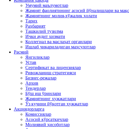
Компания ҳақида
Умумий маълумотлар
Жамият фаолиятининг асосий йўналишлари ва мақ
Жамиятнинг молия-хўжалик ҳолати
Тарих
Раҳбарият
Ташкилий тузилма
Ички аудит хизмати
Коллегиал ва маслаҳат органлари
Ишлаб чиқариладиган маҳсулотлар
Расмий
Янгиликлар
Устав
Сертификат ва лицензиялар
Ривожланиш стратегияси
Бизнес-режалар
Архив
Тендерлар
Бўш иш ўринлари
Жамиятнинг ҳужжатлари
Ўз кучини йўқотган ҳужжатлар
Акциядорларга
Комиссиялар
Асосий кўрсаткичлар
Молиявий ҳисоботлар