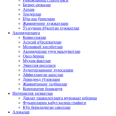
Ривожланиш стратегияси
Бизнес-режалар
Архив
Тендерлар
Бўш иш ўринлари
Жамиятнинг ҳужжатлари
Ўз кучини йўқотган ҳужжатлар
Акциядорларга
Комиссиялар
Асосий кўрсаткичлар
Молиявий ҳисоботлар
Акциядорлар учун маълумотлар
Овоз бериш
Муҳим фактлар
Эмиссия рисоласи
Аудиторларнинг хулосалари
Аффилланган шахслар
Дивиденд тўловлари
Жамиятининг тадбирлар
Корпоратив бошқарув
Интерактив хизматлар
Давлат ташкилотларга мурожаат юбориш
Фуқароларни қабул қилиш графиги
Кўп бериладиган саволлар
Алоқалар