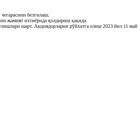
 чегарасини белгилаш;
рни жамият ихтиёрида қолдириш ҳақида.
лишлари шарт. Акциядорларни рўйхатга олиш 2023 йил 11 май