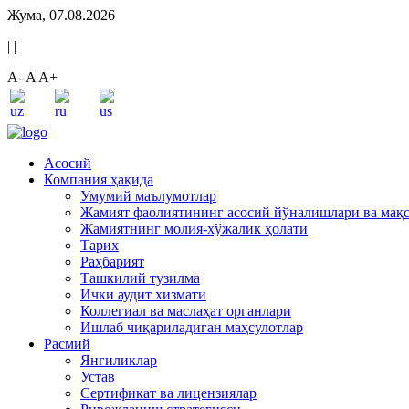
Жума, 07.08.2026
|
|
A-
A
A+
Асосий
Компания ҳақида
Умумий маълумотлар
Жамият фаолиятининг асосий йўналишлари ва мақ
Жамиятнинг молия-хўжалик ҳолати
Тарих
Раҳбарият
Ташкилий тузилма
Ички аудит хизмати
Коллегиал ва маслаҳат органлари
Ишлаб чиқариладиган маҳсулотлар
Расмий
Янгиликлар
Устав
Сертификат ва лицензиялар