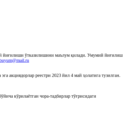
умий йиғилиши ўтказилишини маълум қилади. Умумий йиғилиш
rbuyum@mail.ru
га акциядорлар реестри 2023 йил 4 май ҳолатига тузилган.
ўйича кўрилаётган чора-тадбирлар тўғрисидаги