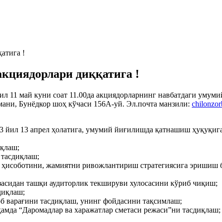
атига !
акциядорлари диққатига !
 йил 11 май куни соат 11.00да акциядорларнинг навбатдаги ум
мани, Бунёдкор шоҳ кўчаси 156А-уй. Эл.почта манзили:
chilonzo
йил 13 апрел ҳолатига, умумий йиғилишда қатнашиш ҳуқуқига э
иқлаш;
 тасдиқлаш;
 ҳисоботини, жамиятни ривожлантириш стратегиясига эришиш б
асидан ташқи аудиторлик текшируви хулосасини кўриб чиқиш;
диқлаш;
об варағини тасдиқлаш, унинг фойдасини тақсимлаш;
амда “Даромадлар ва харажатлар сметаси режаси”ни тасдиқлаш;