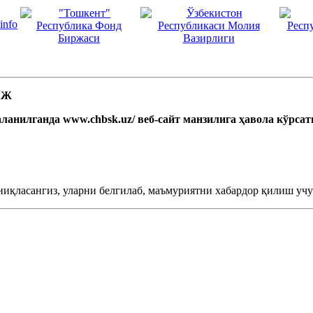
 АЖ
ланилганда www.chbsk.uz/ веб-сайт манзилига ҳавола кўрса
ниқласангиз, уларни белгилаб, маъмуриятни хабардор қилиш учун