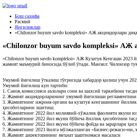
Бош сахифа
Расмий
Янгиликлар
«Chilonzor buyum savdo komplеksi» АЖ акциядорлари диққ
«Chilonzor buyum savdo komplеksi» АЖ 
«Chilonzor buyum savdo komplеksi» АЖ Кузатув Кенгаши 2023
жамият маъмурий биносида бўлиб ўтади. Манзил: Чилонзор ту
Умумий йиғилиш ўтказиш тўғрисида хабардор қилиш учун 2023 
Умумий йиғилиш кун тартиби:
1. Саноқ комиссияси аъзолари сони ва шахсий таркибини тасд
2. Жамият акциядорларининг умумий йиғилиши регламентини
3. Жамиятнинг ижроия органи ва кузатув кенгашининг йиллик
ҳисоботларини эшитиш;
4. Жамиятнинг 2022 йил молиявий-хўжалик фаолияти якуни юз
5. Жамиятнинг 2022 йил якуни бўйича йиллик ҳисоботини тас
6. Жамиятнинг 2022 йил якуни бўйича фойда ва зарарлари ҳис
7. Жамиятнинг 2023 йилга мўлжалланган «Бизнес-режаси»ни, ҳ
8. Жамият директорининг меҳнат шартномаси масаласи