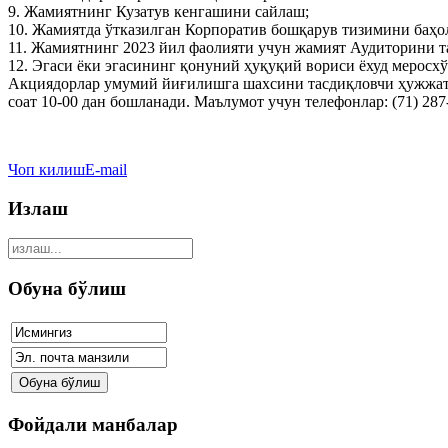
9. Жамиятнинг Кузатув кенгашини сайлаш;
10. Жамиятда ўтказилган Корпоратив бошқарув тизимини баҳ
11. Жамиятнинг 2023 йил фаолияти учун жамият Аудиторини та
12. Эгаси ёки эгасининг қонуний ҳуқуқий вориси ёхуд меросх
Акциядорлар умумий йиғилишга шахсини тасдиқловчи ҳужжат 
соат 10-00 дан бошланади. Маълумот учун телефонлар: (71) 287-
Чоп килиш
E-mail
Излаш
Обуна бўлиш
Фойдали манбалар