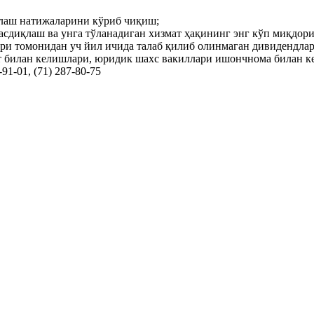
олаш натижаларини кўриб чиқиш;
сдиқлаш ва унга тўланадиган хизмат ҳақининг энг кўп миқдори
ўри томонидан уч йил ичида талаб қилиб олинмаган дивидендла
билан келишлари, юридик шахс вакиллари ишончнома билан ке
91-01, (71) 287-80-75