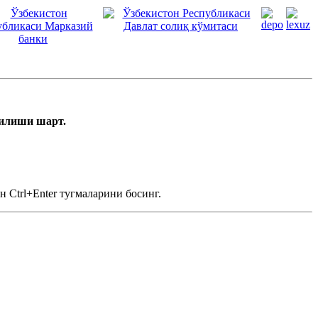
тилиши шарт.
 Ctrl+Enter тугмаларини босинг.