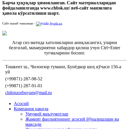
Барча ҳуқуқлар ҳимояланган. Сайт материалларидан
фойдаланилганда www.chbsk.uz/ веб-сайт манзилига
ҳавола кўрсатилиши шарт.
Сайт ишлаб чикилиши -
Ayuda.uz
Агар сиз матнда хатоликларни аниқласангиз, уларни
белгилаб, маъмуриятни хабардор қилиш учун Ctrl+Enter
тугмаларини босинг.
Тошкент ш., Чилонзор тумани, Бунёдкор шоҳ кўчаси 156-а
уй
(+99871) 287-98-52
(+99871) 287-91-01
chilonzorbuyum@mail.ru
Асосий
Компания ҳақида
Умумий маълумотлар
Жамият фаолиятининг асосий йўналишлари ва
мақсади