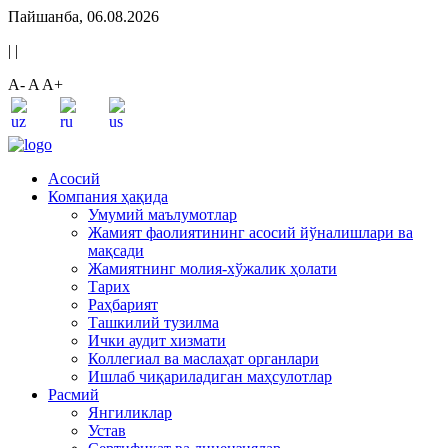
Пайшанба, 06.08.2026
|
|
A-
A
A+
Асосий
Компания ҳақида
Умумий маълумотлар
Жамият фаолиятининг асосий йўналишлари ва
мақсади
Жамиятнинг молия-хўжалик ҳолати
Тарих
Раҳбарият
Ташкилий тузилма
Ички аудит хизмати
Коллегиал ва маслаҳат органлари
Ишлаб чиқариладиган маҳсулотлар
Расмий
Янгиликлар
Устав