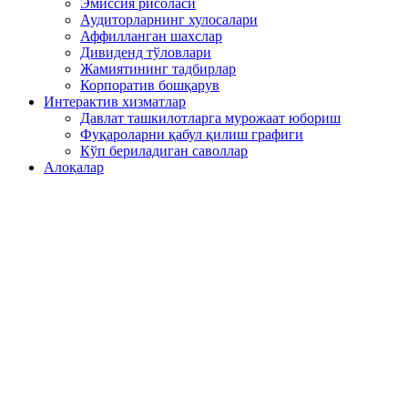
Эмиссия рисоласи
Аудиторларнинг хулосалари
Аффилланган шахслар
Дивиденд тўловлари
Жамиятининг тадбирлар
Корпоратив бошқарув
Интерактив хизматлар
Давлат ташкилотларга мурожаат юбориш
Фуқароларни қабул қилиш графиги
Кўп бериладиган саволлар
Алоқалар