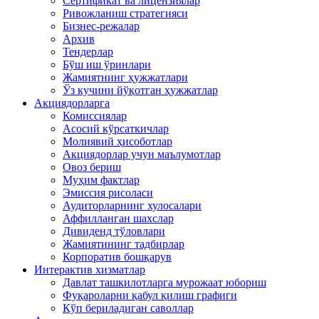
Сертификат ва лицензиялар
Ривожланиш стратегияси
Бизнес-режалар
Архив
Тендерлар
Бўш иш ўринлари
Жамиятнинг ҳужжатлари
Ўз кучини йўқотган ҳужжатлар
Акциядорларга
Комиссиялар
Асосий кўрсаткичлар
Молиявий ҳисоботлар
Акциядорлар учун маълумотлар
Овоз бериш
Муҳим фактлар
Эмиссия рисоласи
Аудиторларнинг хулосалари
Аффилланган шахслар
Дивиденд тўловлари
Жамиятининг тадбирлар
Корпоратив бошқарув
Интерактив хизматлар
Давлат ташкилотларга мурожаат юбориш
Фуқароларни қабул қилиш графиги
Кўп бериладиган саволлар