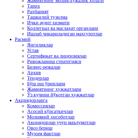
Жамиятнинг молия-хўжалик ҳолати
Тарих
Раҳбарият
Ташкилий тузилма
Ички аудит хизмати
Коллегиал ва маслаҳат органлари
Ишлаб чиқариладиган маҳсулотлар
Расмий
Янгиликлар
Устав
Сертификат ва лицензиялар
Ривожланиш стратегияси
Бизнес-режалар
Архив
Тендерлар
Бўш иш ўринлари
Жамиятнинг ҳужжатлари
Ўз кучини йўқотган ҳужжатлар
Акциядорларга
Комиссиялар
Асосий кўрсаткичлар
Молиявий ҳисоботлар
Акциядорлар учун маълумотлар
Овоз бериш
Муҳим фактлар